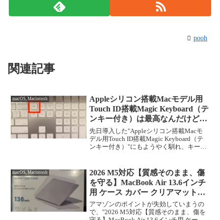
pooh
関連記事
Appleシリコン搭載Macモデル用
macOS, Macintosh
Touch ID搭載Magic Keyboard（テ
ンキー付き）は最高なんだけど…
先日導入した"Appleシリコン搭載Macモ
デル用Touch ID搭載Magic Keyboard（テ
ンキー付き）"にもようやく馴れ、キーボ
ード環境が圧倒的に改善したことで、ア
プリ開発や文書作成などのワークフロー
は快適そのもの。なぜ、早く純...
2026 M5対応【質感そのまま、傷
macOS, Macintosh
を守る】MacBook Air 13.6インチ
用 ケース カバー クリアマットカ
バー [M4/M3/M2] A3449 A3240
アマゾンのポイントが失効していまうの
A3113 A2681 HOGOTECH
で、"2026 M5対応【質感そのまま、傷を
守る】MacBook Air 13.6インチ用 ケース