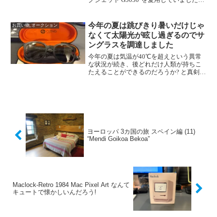
先日、突然、"エラー 5B01"が発生してプ
リンタがロックされてしまい使用できな
い状況になってしまいました。...
今年の夏は跳びきり暑いだけじゃ
お買い物, オークション
なくて太陽光が眩し過ぎるのでサ
ングラスを調達しました
今年の夏は気温が40℃を超えという異常
な状況が続き、後どれだけ人類が持ちこ
たえることができるのだろうか? と真剣に
思う今日この頃。先日、九州でスポッテ
ィングを楽しんだ際も、暑さで長時間野
外に出ていられないだけじゃなくて、太
陽光が強すぎて目が...
ヨーロッパ 3カ国の旅 スペイン編 (11)
“Mendi Goikoa Bekoa”
Maclock-Retro 1984 Mac Pixel Art なんて
キュートで懐かしいんだろう!