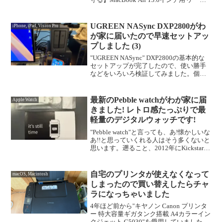
カバー クリアマットカバー A3449 A3240
A3113 A2681 HOGOTECH"を買ってみ...
UGREEN NASync DXP2800がわ
iPhone, iPad, Vision Pro
が家に届いたので早速セットアッ
プしました (3)
"UGREEN NASync" DXP2800の基本的な
セットアップが完了したので、使い勝手
などをいろいろ検証してみました。個人
フォルダとユーザフォルダの違い、使い
分けなどDXP2800内の"ファイル"アプリ
で、DXP2800に実装したハー...
最新のPebble watchがわが家に届
Apple Watch
きました! レトロ感たっぷりで最
軽量のデジタルウォッチです!
"Pebble watch"と言っても、あ!懐かしいな
あ!!と思っていくれる人はそう多くないと
思います。遡ること、2012年にKickstarter
で登場したのが最初で、メチャメチャざ
っくり言うと、アップルウォッチよりも2
年ほど前に世の中に...
自宅のプリンタが使えなくなって
macOS, Macintosh
しまったので買い替えしたらチャ
ラになっちゃいました
4年ほど前から"キヤノン Canon プリンタ
ー 特大容量ギガタンク搭載 A4カラーイン
クジェット G5030"を愛用していました。