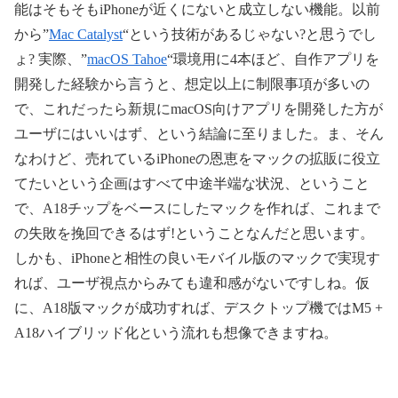
能はそもそもiPhoneが近くにないと成立しない機能。以前
から”
Mac Catalyst
“という技術があるじゃない?と思うでし
ょ? 実際、”
macOS Tahoe
“環境用に4本ほど、自作アプリを
開発した経験から言うと、想定以上に制限事項が多いの
で、これだったら新規にmacOS向けアプリを開発した方が
ユーザにはいいはず、という結論に至りました。ま、そん
なわけど、売れているiPhoneの恩恵をマックの拡販に役立
てたいという企画はすべて中途半端な状況、ということ
で、A18チップをベースにしたマックを作れば、これまで
の失敗を挽回できるはず!ということなんだと思います。
しかも、iPhoneと相性の良いモバイル版のマックで実現す
れば、ユーザ視点からみても違和感がないですしね。仮
に、A18版マックが成功すれば、デスクトップ機ではM5 +
A18ハイブリッド化という流れも想像できますね。