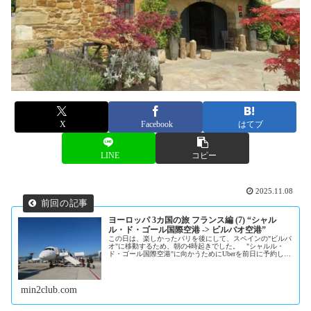
X
Facebook
はてブ
LINE
コピー
2025.11.08
ヨーロッパ 3カ国の旅 フランス編 (7) “シャル
ル・ド・ゴール国際空港 -> ビルバオ空港”
この日は、楽しかったパリを後にして、スペインの"ビルバ
オ"に移動するため、朝の4時起きでした。 "シャルル・
ド・ゴール国際空港"に向かうためにUberを前日に予約した
ところ、ドライバーの当日調整、しか...
min2club.com