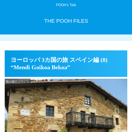
POOH's Talk
THE POOH FILES
ヨーロッパ 3カ国の旅 スペイン編 (8)
“Mendi Goikoa Bekoa”
我が家のイベント