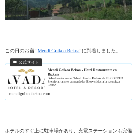
この日のお宿 “
Mendi Goikoa Bekoa
“に到着しました。
Mendi Goikoa Bekoa - Hotel Restaurante en
Bizkaia
Galardonados con el Talento Gastro Bizkaia de EL CORREO.
Premio al talento emprendedor Bienvenidos a la naturaleza
Conoc...
mendigoikoabekoa.com
ホテルのすぐ上に駐車場があり、充電ステーションも完備