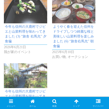
今年も信州の大鹿村でジビ
ようやく春を迎えた信州を
エと山菜料理を味わってき
ドライブしつつ綺麗な桜と
ました (3) “旅舎 右馬允” 夕
美味しい山菜料理を楽しみ
食偏
ました (6) “旅舎右馬允” 朝
食偏
2026年6月21日
我が家のイベント
2025年6月10日
お買い物, オークション
今年も信州の大鹿村でジビ
エと山菜料理を味わってき
ました (4) “旅舎 右馬允” 朝
食偏
メニュー
ホーム
検索
トップ
サイドバー