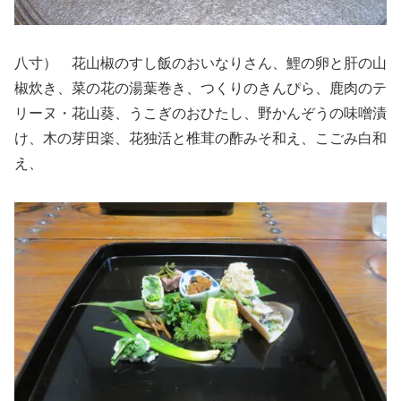
八寸） 花山椒のすし飯のおいなりさん、鯉の卵と肝の山
椒炊き、菜の花の湯葉巻き、つくりのきんぴら、鹿肉のテ
リーヌ・花山葵、うこぎのおひたし、野かんぞうの味噌漬
け、木の芽田楽、花独活と椎茸の酢みそ和え、こごみ白和
え、