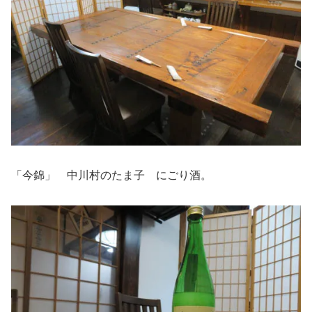
「今錦」 中川村のたま子 にごり酒。