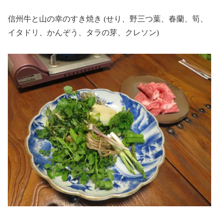
信州牛と山の幸のすき焼き (せり、野三つ葉、春蘭、筍、
イタドリ、かんぞう、タラの芽、クレソン)