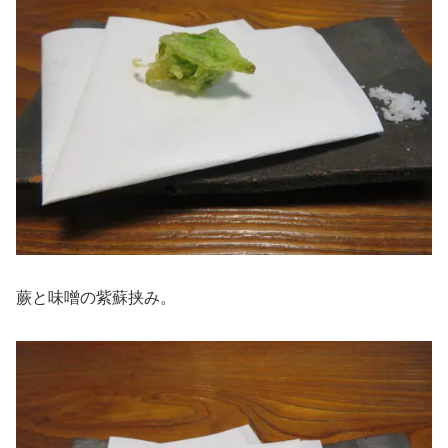
蕨と味噌の紫蘇挟み。