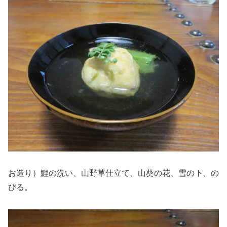
お造り）鯉の洗い、山野草仕立て、山葵の花、雪の下、の
びる。