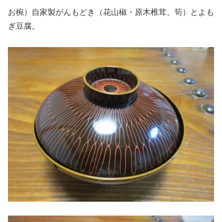
お椀）自家製がんもどき（花山椒・原木椎茸、筍）とよも
ぎ豆腐。