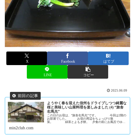
X
Facebook
はてブ
LINE
コピー
2025.06.09
ようやく春を迎えた信州をドライブしつつ綺麗な
桜と美味しい山菜料理を楽しみました (4) “旅舎
右馬允”
この日のお宿は、"旅舎右馬允"です。 今回は2階の
お部屋でした。 お宿の周辺をちょっぴり散
策。 緑茶とよもぎ餅。 夕食の前にお風呂でゆっ
たり気分。
min2club.com