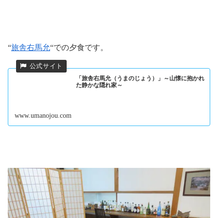
“
旅舎右馬允
“での夕食です。
「旅舎右馬允（うまのじょう）」～山懐に抱かれ
た静かな隠れ家～
www.umanojou.com