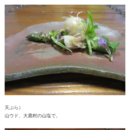
天ぷら）
山ウド、大鹿村の山塩で。