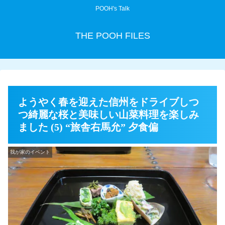
POOH's Talk
THE POOH FILES
ようやく春を迎えた信州をドライブしつ
つ綺麗な桜と美味しい山菜料理を楽しみ
ました (5) “旅舎右馬允” 夕食偏
我が家のイベント