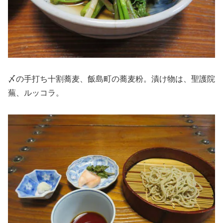
〆の手打ち十割蕎麦、飯島町の蕎麦粉。漬け物は、聖護院
蕪、ルッコラ。