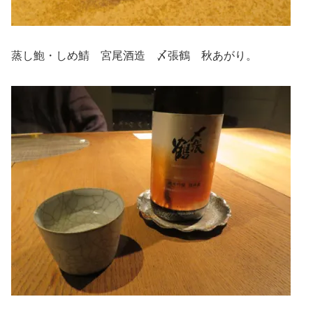
蒸し鮑・しめ鯖 宮尾酒造 〆張鶴 秋あがり。