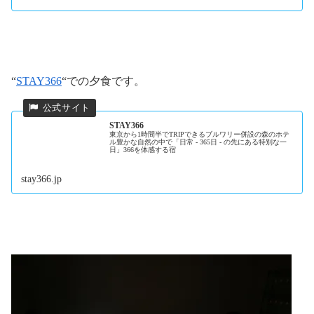
“
STAY366
“での夕食です。
STAY366
東京から1時間半でTRIPできるブルワリー併設の森のホテ
ル豊かな自然の中で「日常 - 365日 - の先にある特別な一
日」366を体感する宿
stay366.jp