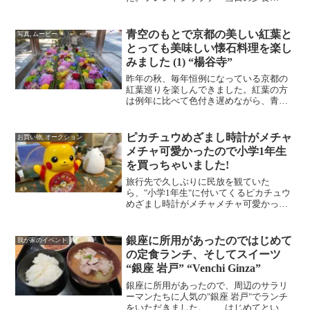
は、"はなき創作寿司"でいただきまし
た。 まぐろ皮ポン酢。 上刺盛り合
わせ。 クリームチーズ。 カンパチ
青空のもとで京都の美しい紅葉と
写真, ムービー
釜。れんこんのハサミ揚げ...
とっても美味しい懐石料理を楽し
みました (1) “楊谷寺”
昨年の秋、毎年恒例になっている京都の
紅葉巡りを楽しんできました。紅葉の方
は例年に比べて色付き遅めながら、青空
に恵まれ、とても気持ちの良い旅行にな
りました。早朝に"羽田空港"を出発し
て"伊丹空港"に向かい、空港でレンタカ
ピカチュウめざまし時計がメチャ
お買い物, オークション
ーを借りて京都に移動し...
メチャ可愛かったので小学1年生
を買っちゃいました!
旅行先で久しぶりに民放を観ていた
ら、"小学1年生"に付いてくるピカチュウ
めざまし時計がメチャメチャ可愛かった
ので思わず買ってしまいました。 完成
品ではなくて、ある程度、自分で組み立
てる必要があります。ま、簡単ですけど
銀座に所用があったのではじめて
我が家のイベント
ね。完成! とっても可愛...
の定食ランチ、そしてスイーツ
“銀座 岩戸” “Venchi Ginza”
銀座に所用があったので、周辺のサラリ
ーマンたちに人気の"銀座 岩戸"でランチ
をいただきました。 はじめてという