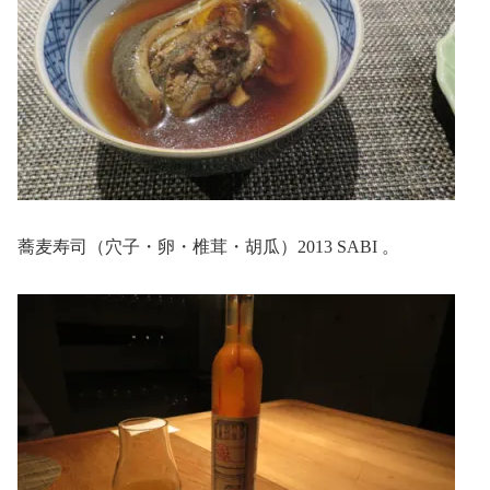
蕎麦寿司（穴子・卵・椎茸・胡瓜）2013 SABI 。