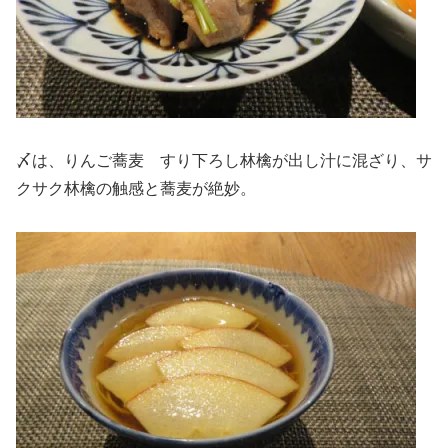
〆は、りんご蕎麦 すり下ろし林檎が出し汁に混ざり、サ
クサク林檎の触感と蕎麦が絶妙。