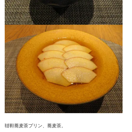
韃靼蕎麦茶プリン、蕎麦茶。