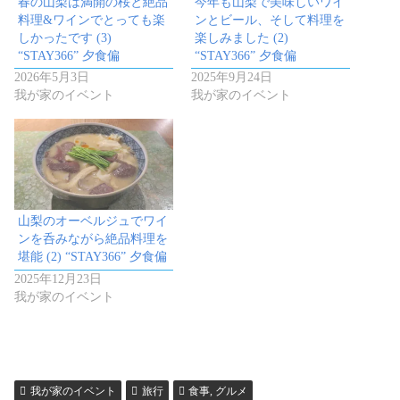
春の山梨は満開の桜と絶品
今年も山梨で美味しいワイ
料理&ワインでとっても楽
ンとビール、そして料理を
しかったです (3)
楽しみました (2)
“STAY366” 夕食偏
“STAY366” 夕食偏
2026年5月3日
2025年9月24日
我が家のイベント
我が家のイベント
山梨のオーベルジュでワイ
ンを呑みながら絶品料理を
堪能 (2) “STAY366” 夕食偏
2025年12月23日
我が家のイベント
我が家のイベント
旅行
食事, グルメ