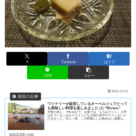
X
Facebook
はてブ
LINE
コピー
2024.10.22
ワイナリーが経営しているオーベルジュでとって
も美味しい料理を楽しみました (2) “98wines”
夕食の前に、"98wines"で、山梨では「もろみワイン」と呼
ばれているこれからワインになる発行途中のワインをいた
だきました。年に一度、この時期にしか飲めない貴重なワ
インです。ドイツでは「フェーダーヴァイサー」オースト
リ...
min2club.com