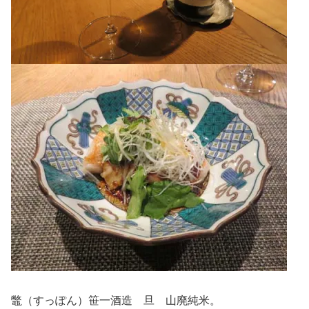
鼈（すっぽん）笹一酒造 旦 山廃純米。