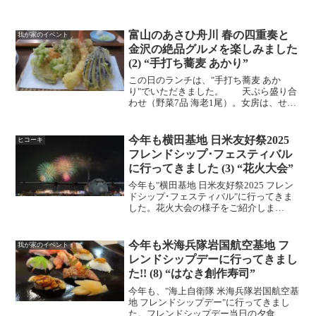
富山のあさひ舟川 春の四重奏と
我が家のイベント
金沢の絶品グルメを楽しみました
(2) “手打ち蕎麦 あかり”
この日のランチは、"手打ち蕎麦 あか
り"でいただきました。 天ぷら盛り合
わせ（野菜7品 海老1尾）。女房は、せい
ろ、 POOHは、とろろせいろの大盛りを
いただきました。
今年も横田基地 日米友好祭2025
ヒコーキ
フレンドシップ･フェスティバル
に行ってきました (3) “花火大会”
今年も"横田基地 日米友好祭2025 フレン
ドシップ･フェスティバル"に行ってきま
した。花火大会の様子をご紹介しま
す。 今回は、"CANON EOS R5
Mark II"を使ってマニュアルフォーカスで
撮影しました。 8時20分から20...
今年も米海兵隊岩国航空基地 フ
我が家のイベント
レンドシップデーに行ってきまし
た!! (8) “はなき創作寿司”
今年も、"海上自衛隊 米海兵隊岩国航空基
地 フレンドシップデー"に行ってきまし
た。フレンドシップデー当日の夕食