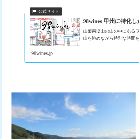
98wines 甲州に
山梨県塩山の山の中にある
山を眺めながら特別な時間
98wines.jp