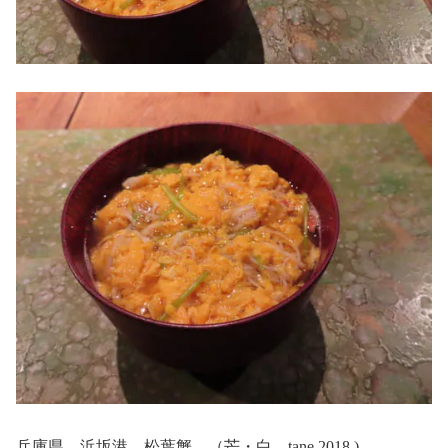
兵庫県 浜坂港 松葉蟹 （芒・白 tane 2018 )