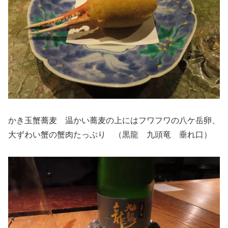
かき玉蟹蕎麦 温かい蕎麦の上にはフワフワの八ケ岳卵、
大ずわい蟹の蟹肉たっぷり （黒龍 九頭竜 垂れ口）