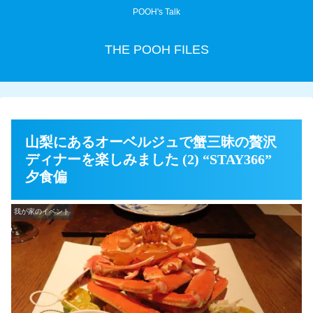
POOH's Talk
THE POOH FILES
山梨にあるオーベルジュで蟹三昧の贅沢
ディナーを楽しみました (2) “STAY366”
夕食偏
我が家のイベント