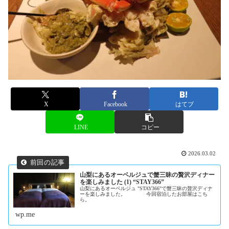
X
Facebook
はてブ
LINE
コピー
2026.03.02
山梨にあるオーベルジュで蟹三昧の贅沢ディナー
を楽しみました (1) “STAY366”
山梨にあるオーベルジュ "STAY366"で蟹三昧の贅沢ディナ
ーを楽しみました。 今回宿泊したお部屋はこち
ら。
wp.me