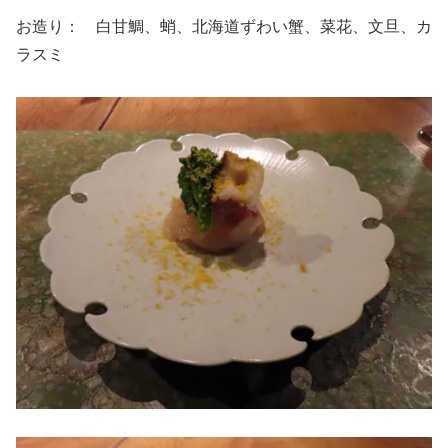
お造り： 白甘鯛、蛸、北海道ずわい蟹、菜花、文旦、カ
ラスミ