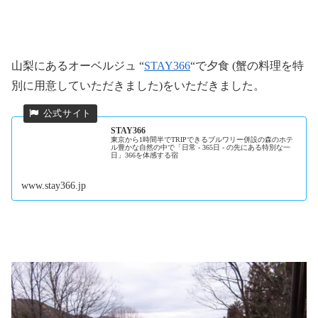
山梨にあるオーベルジュ “
STAY366
“で夕食 (蟹の料理を特
別に用意していただきました)をいただきました。
STAY366
東京から1時間半でTRIPできるブルワリー併設の森のホテ
ル豊かな自然の中で「日常 - 365日 - の先にある特別な一
日」366を体感する宿
www.stay366.jp