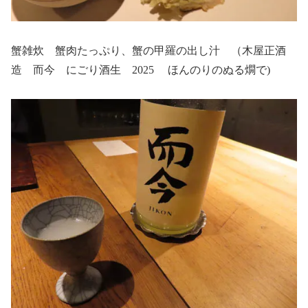
蟹雑炊 蟹肉たっぷり、蟹の甲羅の出し汁 （木屋正酒
造 而今 にごり酒生 2025 ほんのりのぬる燗で)