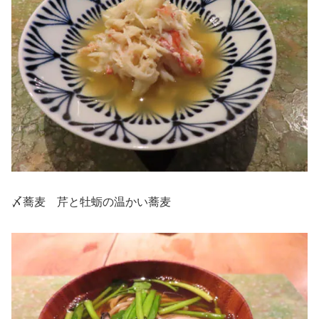
〆蕎麦 芹と牡蛎の温かい蕎麦