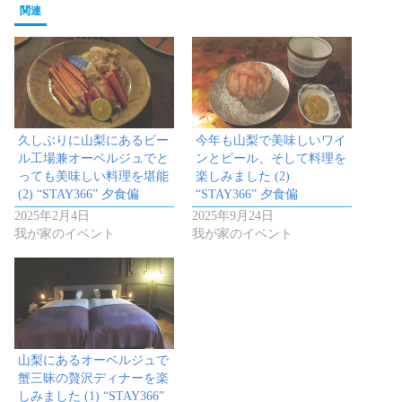
関連
久しぶりに山梨にあるビー
今年も山梨で美味しいワイ
ル工場兼オーベルジュでと
ンとビール、そして料理を
っても美味しい料理を堪能
楽しみました (2)
(2) “STAY366” 夕食偏
“STAY366” 夕食偏
2025年2月4日
2025年9月24日
我が家のイベント
我が家のイベント
山梨にあるオーベルジュで
蟹三昧の贅沢ディナーを楽
しみました (1) “STAY366”