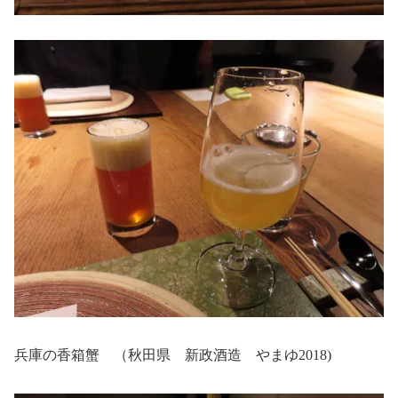
兵庫の香箱蟹 （秋田県 新政酒造 やまゆ2018)