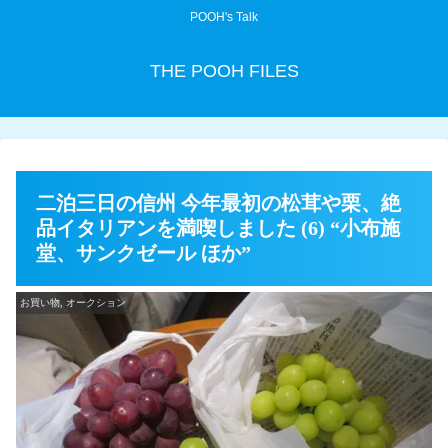
POOH's Talk
THE POOH FILES
二泊三日の信州 今年最初の松茸や栗、絶
品イタリアンを満喫しました (6) “小布施
堂、サンクゼール ほか”
お買い物, オークション