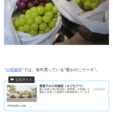
“
小布施堂
“では。毎年買っている”栗かのこケーキ”。
栗菓子の小布施堂（オブセドウ）
栗と北斎と花の町信州（長野県）小布施にて、こだわりの
栗あんを使った栗菓子を製造販売しています。
obusedo.com