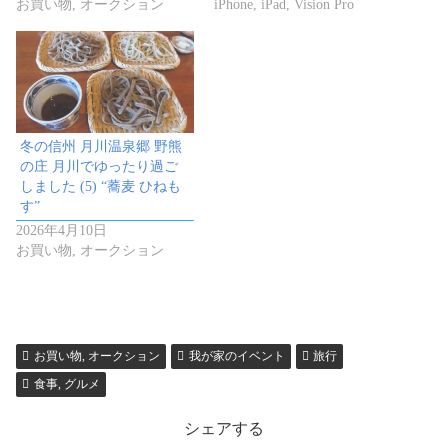
お買い物, オークション
iPhone, iPad, Vision Pro
冬の信州 月川温泉郷 野熊
の庄 月川でゆったり過ご
しました (5) “蕎麦 ひねも
す”
2026年4月10日
お買い物, オークション
お買い物, オークション
我が家のイベント
旅行
食事, グルメ
シェアする