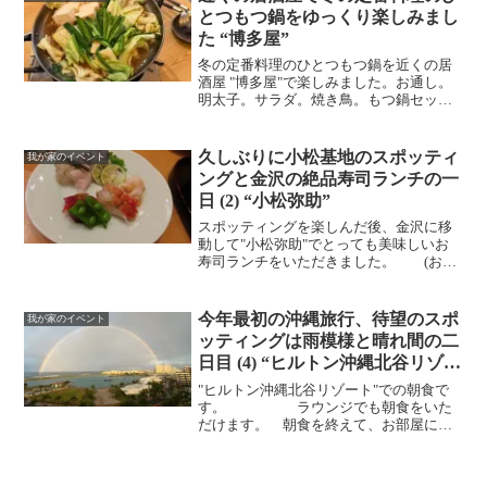
号無視ですね、何キロ...
とつもつ鍋をゆっくり楽しみまし
た “博多屋”
冬の定番料理のひとつもつ鍋を近くの居
酒屋 "博多屋"で楽しみました。お通し。
明太子。サラダ。焼き鳥。もつ鍋セット
山芋と豆腐を追加。 おじやを追加。
久しぶりに小松基地のスポッティ
我が家のイベント
ングと金沢の絶品寿司ランチの一
日 (2) “小松弥助”
スポッティングを楽しんだ後、金沢に移
動して"小松弥助"でとっても美味しいお
寿司ランチをいただきました。 (おつ
まみ)蒸し鮑お造り(鯵、バイ貝、ガス海
老、漬け鮪、鮃) (握り)鮪赤身漬けアカ
イカ炙りトロ甘海老泉州の水茄子甘鯛煮
今年最初の沖縄旅行、待望のスポ
我が家のイベント
蛤白山 鰻きゅ...
ッティングは雨模様と晴れ間の二
日目 (4) “ヒルトン沖縄北谷リゾー
ト” 朝食偏
"ヒルトン沖縄北谷リゾート"での朝食で
す。 ラウンジでも朝食をいた
だけます。 朝食を終えて、お部屋に戻
ると、窓の外には特大の虹が出来ていま
した。しかも二重の虹。 その後、空
模様は一辺して、雲は多めながらも青空