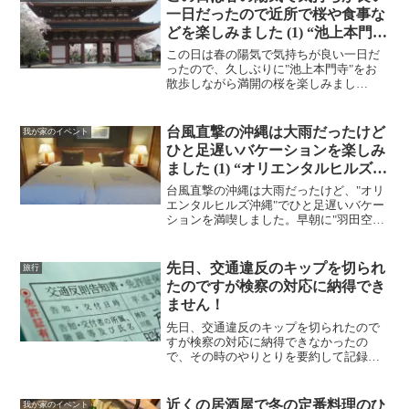
一日だったので近所で桜や食事な
どを楽しみました (1) “池上本門
寺”
この日は春の陽気で気持ちが良い一日だ
ったので、久しぶりに"池上本門寺"をお
散歩しながら満開の桜を楽しみまし
た。 "元祖久寿餅 池上
池田屋"で久寿餅を買って帰りました。
台風直撃の沖縄は大雨だったけど
我が家のイベント
ひと足遅いバケーションを楽しみ
ました (1) “オリエンタルヒルズ沖
縄”
台風直撃の沖縄は大雨だったけど、"オリ
エンタルヒルズ沖縄"でひと足遅いバケー
ションを満喫しました。早朝に"羽田空
港"を出発して、JALのファーストクラス
で"那覇空港"に向かいました。 この日
宿泊するホテルに向かう途中、"道の駅か
先日、交通違反のキップを切られ
旅行
でな"に寄り...
たのですが検察の対応に納得でき
ません！
先日、交通違反のキップを切られたので
すが検察の対応に納得できなかったの
で、その時のやりとりを要約して記録に
残します。交通違反のキップは信号無視
で2点、9,000円の反則金です。その時の
やりとりは以下の通りです。検察官：信
近くの居酒屋で冬の定番料理のひ
我が家のイベント