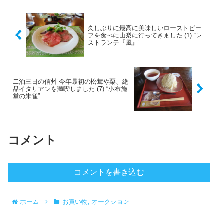
に。
久しぶりに最高に美味しいローストビー
フを食べに山梨に行ってきました (1) “レ
ストランテ『風』”
二泊三日の信州 今年最初の松茸や栗、絶
品イタリアンを満喫しました (7) “小布施
堂の朱雀”
コメント
コメントを書き込む
ホーム
お買い物, オークション