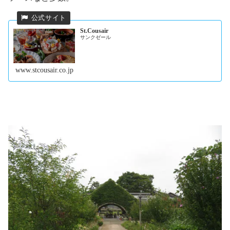
St.Cousair
サンクゼール
www.stcousair.co.jp