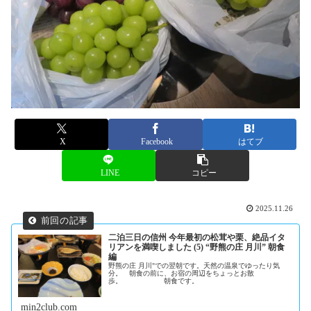
X
Facebook
はてブ
LINE
コピー
2025.11.26
二泊三日の信州 今年最初の松茸や栗、絶品イタ
リアンを満喫しました (5) “野熊の庄 月川” 朝食
編
野熊の庄 月川"での翌朝です。天然の温泉でゆったり気
分。 朝食の前に、お宿の周辺をちょっとお散
歩。 朝食です。
min2club.com