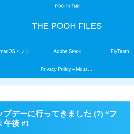
POOH's Talk
THE POOH FILES
macOSアプリ
Adobe Stock
FlyTeam
Privacy Policy – MouseMate
デーに行ってきました (7) “フ
午後 #1