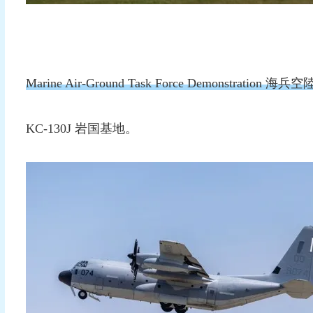
Marine Air-Ground Task Force Demonstr
KC-130J 岩国基地。