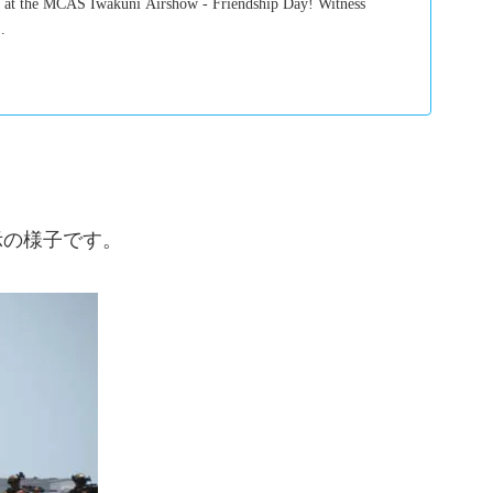
ay at the MCAS Iwakuni Airshow - Friendship Day! Witness
..
示の様子です。