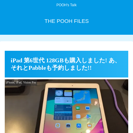
POOH's Talk
THE POOH FILES
iPad 第6世代 128GBも購入しました! あ、
それとPabbleも予約しました!!
iPhone, iPad, Vision Pro