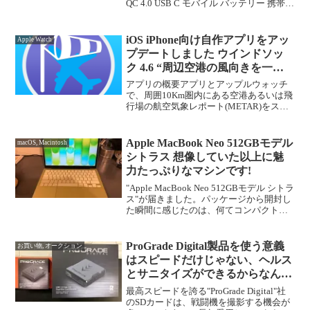
QC 4.0 USB C モバイル バッテリー 携帯充
電器 アウトドア/防災/緊急用などの必携
品 iPhone 1...
iOS iPhone向け自作アプリをアッ
Apple Watch
プデートしました ウインドソッ
ク 4.6 “周辺空港の風向きを一発
チェックする航空ファン必携アプ
アプリの概要アプリとアップルウォッチ
リ”
で、周囲10Km圏内にある空港あるいは飛
行場の航空気象レポート(METAR)をスマ
ートにお知らせします。ウィジェットで
は、アプリで指定した空港のMETARをお
伝えします。このアプリは、ChatGPTと
Apple MacBook Neo 512GBモデル
macOS, Macintosh
バイ...
シトラス 想像していた以上に魅
力たっぷりなマシンです!
"Apple MacBook Neo 512GBモデル シトラ
ス"が届きました。パッケージから開封し
た瞬間に感じたのは、何てコンパクトな
んだろう! MacBook Airとほぼ同じサイズ
にも係わらず、明るめの本体カラーの影
響なのかコンパクト...
ProGrade Digital製品を使う意義
お買い物, オークション
はスピードだけじゃない、ヘルス
とサニタイズができるからなんだ
ね!
最高スピードを誇る"ProGrade Digital"社
のSDカードは、戦闘機を撮影する機会が