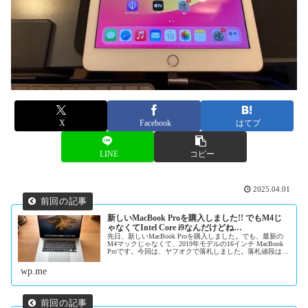
X
Facebook
はてブ
LINE
コピー
2025.04.01
新しいMacBook Proを購入しました!! でもM4じ
ゃなくてIntel Core i9なんだけどね…
先日、新しいMacBook Proを購入しました。でも、最新の
M4マックじゃなくて、2019年モデルの16インチ MacBook
Proです。今回は、ヤフオクで落札しました。落札値段は7
万円台でした。とにかく綺麗で目立った傷や擦れなどは全
く...
wp.me