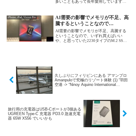
多いこともあって長年愛用しています。
既に持っている"ProGrade Digital
【SD/microSD UHS-II】 ダブルスロットカ
ード...
AI需要の影響でメモリが不足、高
iPhone, iPad, Vision Pro
騰するということなので…
AI需要の影響でメモリが不足、高騰する
ということなので、いずれ買えばいい
や、と思っていた2230タイプのM.2 SSD
を急きょ購入することにしました。メル
カリで、新品未開封品の"Lexar® PLAY
2230 PCIe 4.0 SSD"を...
久しぶりにフィリピンにある アマンプロ
Amanpuloで究極のリゾート体験 (1) “羽田
空港 -> “Ninoy Aquino International
Airport”
旅行用の充電器はUSB-Cポートが3個ある
UGREEN Type-C 充電器 PD3.0 急速充電
器 65W X556 でいいかも