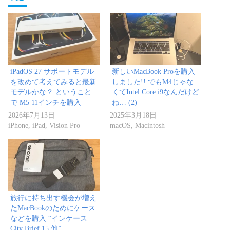
iPadOS 27 サポートモデル
新しいMacBook Proを購入
を改めて考えてみると最新
しました!! でもM4じゃな
モデルかな？ ということ
くてIntel Core i9なんだけど
で M5 11インチを購入
ね… (2)
2026年7月13日
2025年3月18日
iPhone, iPad, Vision Pro
macOS, Macintosh
旅行に持ち出す機会が増え
たMacBookのためにケース
などを購入 “インケース
City Brief 15 他”