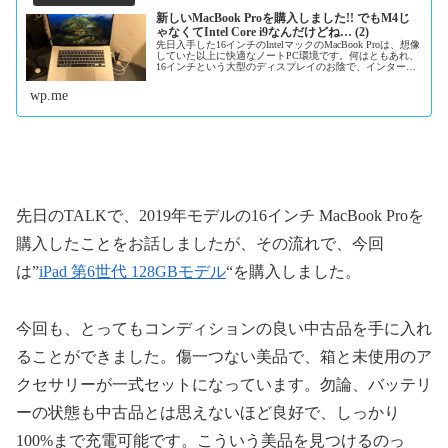
新しいMacBook Proを購入しました!! でもM4じ
ゃなくてIntel Core i9なんだけどね… (2)
先日入手した16インチのIntelマックのMacBook Proは、想像
していた以上に快適なノートPC環境です。何はともあれ、
16インチという大型のディスプレイのお陰で、インターネ
ットでの調べモノは勿論のこと、ストリーミング作品の観
賞だった...
wp.me
先日のTALKで、2019年モデルの16インチ MacBook Proを
購入したことをお話しましたが、その流れで、今回
は”
iPad 第6世代 128GBモデル
“を購入しました。
今回も、とってもコンディションの良い中古品を手に入れ
ることができました。傷一つない美品で、箱と未使用のア
クセサリーが一式セットになっています。勿論、バッテリ
ーの状態も中古品とは思えないほど良好で、しっかり
100%まで充電可能です。こういう美品を見つけるのっ