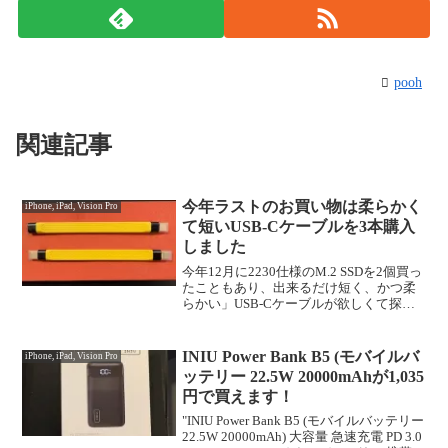
pooh
関連記事
今年ラストのお買い物は柔らかく
iPhone, iPad, Vision Pro
て短いUSB-Cケーブルを3本購入
しました
今年12月に2230仕様のM.2 SSDを2個買っ
たこともあり、出来るだけ短く、かつ柔
らかい」USB-Cケーブルが欲しくて探し
てみたところ、以下のケーブルが条件に
マッチしたので購入しました。"Duttek
USB Type C 充電ケーブル...
INIU Power Bank B5 (モバイルバ
iPhone, iPad, Vision Pro
ッテリー 22.5W 20000mAhが1,035
円で買えます！
"INIU Power Bank B5 (モバイルバッテリー
22.5W 20000mAh) 大容量 急速充電 PD 3.0