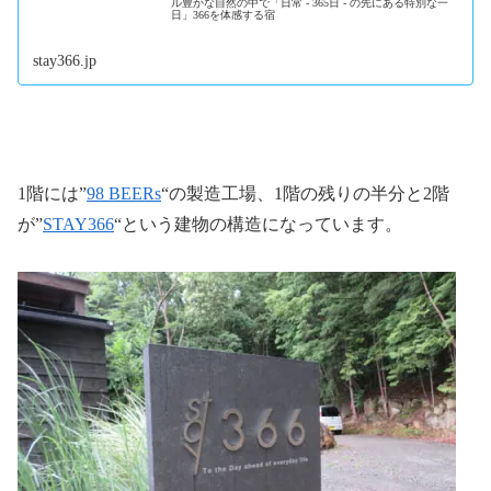
ル豊かな自然の中で「日常 - 365日 - の先にある特別な一
日」366を体感する宿
stay366.jp
1階には”
98 BEERs
“の製造工場、1階の残りの半分と2階
が”
STAY366
“という建物の構造になっています。