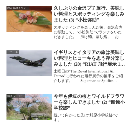
トロ寿司。さざえのつぼ焼き。カレイの
塩焼き、とっても美味しかったです。お
久しぶりの金沢プチ旅行、美味し
我が家のイベント
にぎり。えぼしのピリ辛まか...
い料理とスポッティングを楽しみ
ました (3) “小松弥助”
スポッティングを楽しんだ後、金沢市内
に移動して、"小松弥助"でランチをいた
だきました。 漬け鮪。蒸し鮑。 お造
り：ガス海老・鯵・漬けコノワタ・ア
ラ・梅貝。 アカイカ。炙りトロ。泉州
の水茄子。白山。甘海老。甘鯛。煮蛤。
イギリスとイタリアの旅は美味し
ヒコーキ
うな胡。しじみの赤だし。...
い料理とヒコーキを思う存分楽し
みました (20) “RIAT 飛行展示 1日
目 後半”
土曜日の"The Royal International Air
Tattoo"に行われた飛行展示の後半をご紹
介します。 Supermarine Spitfire
Mk.VB Civilian The Fighter Collection...
今年も伊豆の桜とワイルドフラワ
写真, ムービー
ーを楽しんできました (2) “船原小
学校跡”
続いて向かった先は"船原小学校跡"で
す。