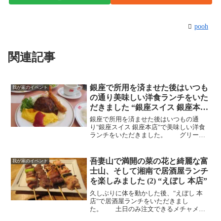
pooh
関連記事
銀座で所用を済ませた後はいつも
我が家のイベント
の通り美味しい洋食ランチをいた
だきました “銀座スイス 銀座本
店”
銀座で所用を済ませた後はいつもの通
り"銀座スイス 銀座本店"で美味しい洋食
ランチをいただきました。 グリーン
サラダ。女房は、お得なランチセッ
ト。 POOHはお得なランチセットにカニ
クリームコロッケを追加。
吾妻山で満開の菜の花と綺麗な富
我が家のイベント
士山、そして湘南で居酒屋ランチ
を楽しみました (2) “えぼし 本店”
久しぶりに体を動かした後、"えぼし 本
店"で居酒屋ランチをいただきまし
た。 土日のみ注文できるメチャメチ
ャ美味しい焼き鳥。特大海老フライ。中