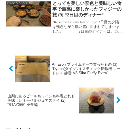
とっても美しい景色と美味しい食
我が家のイベント
事で最高に楽しかったフィジーの
旅 (9) “2日目のディナー”
"Kokomo Private Island Fiji" 2日目の夕陽
は残念ながら厚い雲に阻まれてしまいま
した。 2日目のディナーは、カレ
ースペシャルを開催していたアジアンレ
ストランでいただきました。 スペシャ
ルディということで、多く...
Amazon プライムデーで買ったもの (3)
“Dyson(ダイソン) スティック掃除機 コー
ドレス 静音 V8 Slim Fluffy Extra”
山梨にあるビールもワインも料理どれも
美味しいオーベルジュでステイ (2)
“STAY366” 夕食編