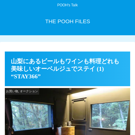
POOH's Talk
THE POOH FILES
山梨にあるビールもワインも料理どれも
美味しいオーベルジュでステイ (1)
“STAY366”
お買い物, オークション