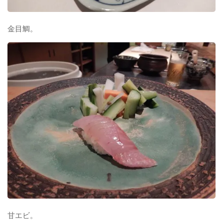
金目鯛。
甘エビ。