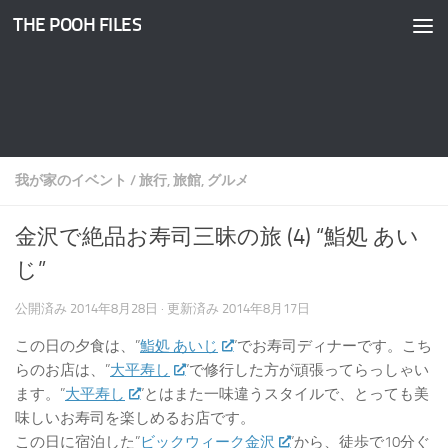
THE POOH FILES
コンテンツへスキップ
我が家のイベント
/
旅行, 旅館, グルメ
金沢で絶品お寿司三昧の旅 (4) “鮨処 あい
じ”
公開済み
2014年8月28日
· 更新済み
2014年8月17日
この日の夕食は、”
鮨処 あいじ
”でお寿司ディナーです。こち
らのお店は、”
大平寿し
”で修行した方が頑張ってらっしゃい
ます。”
大平寿し
”とはまた一味違うスタイルで、とっても美
味しいお寿司を楽しめるお店です。
この日に宿泊した”
ビックウィーク金沢
”から、徒歩で10分ぐ