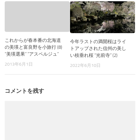
これからが春本番の北海道
今年ラストの満開桜はライ
の美瑛と富良野を小旅行 (8)
トアップされた信州の美し
“美瑛選果” “アスペルジュ”
い枝垂れ桜 “光前寺” (2)
2013年6月1日
2022年6月10日
コメントを残す