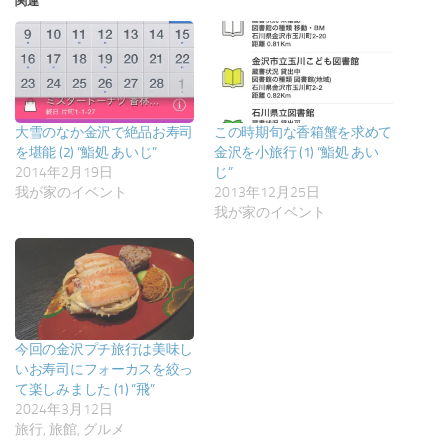
関連
大雪のなか金沢で絶品お寿司
この時期旬な香箱蟹を求めて
を堪能 (2) “鮨処 あいじ”
金沢を小旅行 (1) “鮨処 あい
2014年2月19日
じ”
我が家のイベント
2013年12月25日
我が家のイベント
今回の金沢プチ旅行は美味し
いお寿司にフォーカスを絞っ
て楽しみました (1) “飛”
2024年3月12日
旅行, 旅館, グルメ