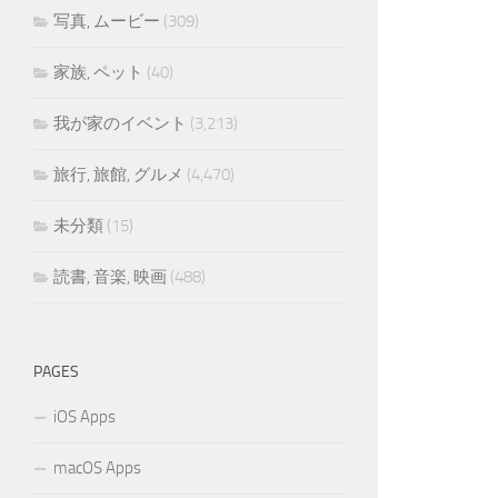
写真, ムービー
(309)
家族, ペット
(40)
我が家のイベント
(3,213)
旅行, 旅館, グルメ
(4,470)
未分類
(15)
読書, 音楽, 映画
(488)
PAGES
iOS Apps
macOS Apps