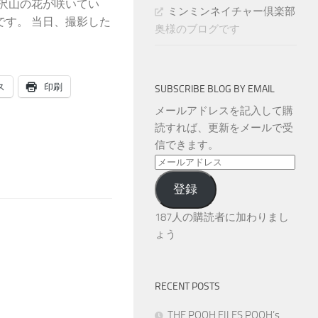
沢山の花が咲いてい
ミンミンネイチャー倶楽部
です。 当日、撮影した
奥様のブログです
ス
印刷
SUBSCRIBE BLOG BY EMAIL
メールアドレスを記入して購
読すれば、更新をメールで受
信できます。
メ
ー
登録
ル
ア
187人の購読者に加わりまし
ド
ょう
レ
ス
RECENT POSTS
THE POOH FILES POOH’s