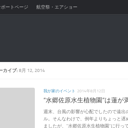
サポートページ
航空祭・エアショー
ーカイブ:
8月 12, 2014
我が家のイベント
2014年8月12日
“水郷佐原水生植物園”は蓮が
週末、台風の影響が心配でしたので遠出
ル。そんなわけで、例年よりちょっと遅
ましたが、”水郷佐原水生植物園”に行っ