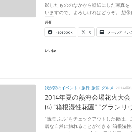
影したもののなかから壁紙にした写真を
いますので、よろしければどうぞ。 想像に
共有:
Facebook
X
メールアドレ
いいね:
我が家のイベント
/
旅行, 旅館, グルメ
2014年
2014年夏の熱海会場花火大
(4) “箱根湿性花園” “グラン
“熱海 ふふ”をチェックアウトした後は
麗な自然に触れることができる”箱根湿性