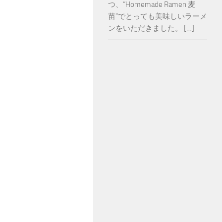
つ、”Homemade Ramen 麦
苗”でとっても美味しいラーメ
ンをいただきました。 […]