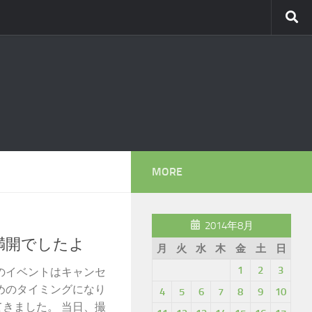
MORE
2014年8月
満開でしたよ
月
火
水
木
金
土
日
1
2
3
のイベントはキャンセ
めのタイミングになり
4
5
6
7
8
9
10
てきました。 当日、撮