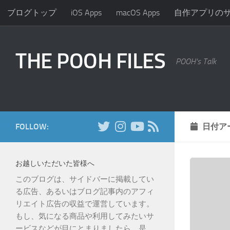
ブログトップ
iOS Apps
macOS Apps
自作アプリの
コンテンツへスキップ
THE POOH FILES
POOH's Talk
FOLLOW:
日付ア
お越しいただいた皆様へ
このブログは、サイドバーに掲載してい
る広告、あるいはブログ記事内のアフィ
リエイト広告の収益で運営しています。
もし、気になる商品や利用してみたいサ
ービスなどが目にとまりましたら、是