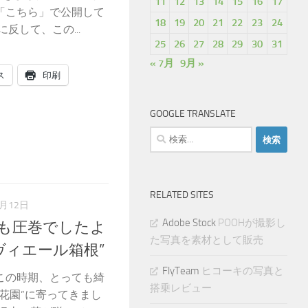
11
12
13
14
15
16
17
「こちら」で公開して
18
19
20
21
22
23
24
反して、この...
25
26
27
28
29
30
31
« 7月
9月 »
ス
印刷
GOOGLE TRANSLATE
検
索:
RELATED SITES
8月12日
Adobe Stock
POOHが撮影し
会も圧巻でしたよ
た写真を素材として販売
リヴィエール箱根”
FlyTeam
ヒコーキの写真と
、この時期、とっても綺
搭乗レビュー
花園”に寄ってきまし