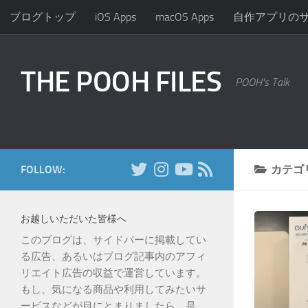
ブログトップ
iOS Apps
macOS Apps
自作アプリの
コンテンツへスキップ
THE POOH FILES
POOH's Talk
FOLLOW:
カテゴ
お越しいただいた皆様へ
このブログは、サイドバーに掲載してい
る広告、あるいはブログ記事内のアフィ
リエイト広告の収益で運営しています。
もし、気になる商品や利用してみたいサ
ービスなどが目にとまりましたら、是