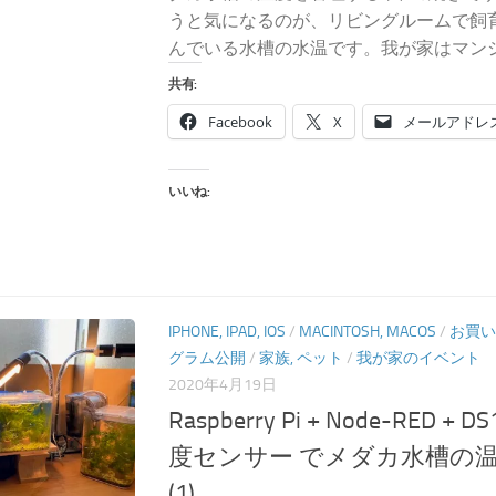
うと気になるのが、リビングルームで飼
んでいる水槽の水温です。我が家はマンショ
共有:
Facebook
X
メールアドレ
いいね:
IPHONE, IPAD, IOS
/
MACINTOSH, MACOS
/
お買い
グラム公開
/
家族, ペット
/
我が家のイベント
2020年4月19日
Raspberry Pi + Node-RED +
度センサー でメダカ水槽の
(1)