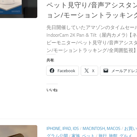
ペット見守り/音声アシスタ
ョン/モーショントラッキン
先日開催していたアマゾンのタイムセール祭りで
IndoorCam 2K Pan & Tilt（屋内カ
ビーモニター/ペット見守り/音声アシス
ン/モーショントラッキング/全周囲監視】”
共有:
Facebook
X
メールアドレ
いいね:
IPHONE, IPAD, IOS
/
MACINTOSH, MACOS
/
お買い
グラム公開
/
家族, ペット
/
旅行, 旅館, グルメ