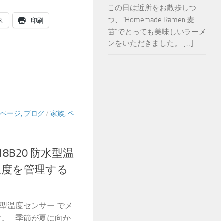
この日は近所をお散歩しつ
つ、”Homemade Ramen 麦
ス
印刷
苗”でとっても美味しいラーメ
ンをいただきました。 […]
ページ, ブログ
/
家族, ペ
 DS18B20 防水型温
温度を管理する
B20 防水型温度センサー でメ
です。 季節が夏に向か