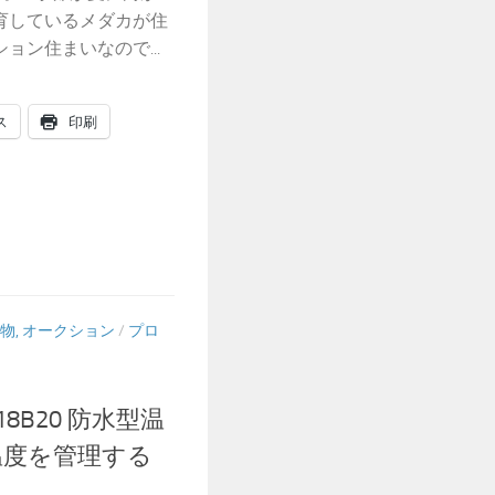
育しているメダカが住
ン住まいなので...
ス
印刷
物, オークション
/
プロ
 DS18B20 防水型温
温度を管理する