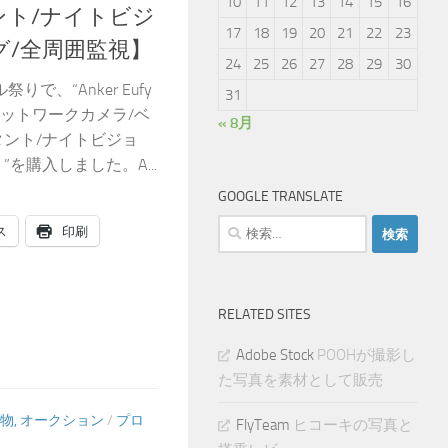
10
11
12
13
14
15
16
ント/ナイトビジ
17
18
19
20
21
22
23
グ/全周囲監視】
24
25
26
27
28
29
30
、“Anker Eufy
31
メラ)【ネットワークカメラ/ベ
« 8月
タント/ナイトビジョ
を購入しました。A...
GOOGLE TRANSLATE
検
ス
印刷
索:
RELATED SITES
Adobe Stock
POOHが撮影し
た写真を素材として販売
物, オークション
/
プロ
FlyTeam
ヒコーキの写真と