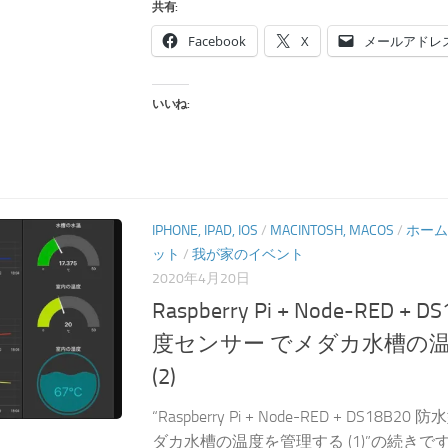
共有:
Facebook
X
メールアドレ
いいね:
IPHONE, IPAD, IOS
/
MACINTOSH, MACOS
/
ホーム
ット
/
我が家のイベント
2020年4月20日
Raspberry Pi + Node-RED +
度センサー でメダカ水槽の
(2)
“Raspberry Pi + Node-RED + DS18
ダカ水槽の温度を管理する (1)”の続き