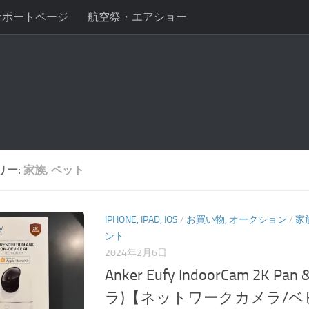
サポートページ
航空祭・エアショー
リー:
家族, ペット
IPHONE, IPAD, IOS
/
お買い物, オークション
/
家
ント
2024年2月6日
Anker Eufy IndoorCam 2K P
ラ)【ネットワークカメラ/ベ