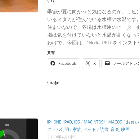
季節が夏に向かうと気になるのが、リビ
いるメダカが住んでいる水槽の水温です
住まいなので、冬場は水槽用のヒーター
場は気を付けていないと水温が高くなっ
わけで、今回は、“Node-RED”をインストー
共有:
Facebook
X
メールアドレ
いいね:
IPHONE, IPAD, IOS
/
MACINTOSH, MACOS
/
お買い
グラム公開
/
家族, ペット
/
読書, 音楽, 映画
2020年4月8日