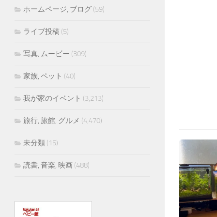
ホームページ, ブログ
(59)
ライブ投稿
(5)
写真, ムービー
(309)
家族, ペット
(40)
我が家のイベント
(3,213)
旅行, 旅館, グルメ
(4,470)
未分類
(15)
読書, 音楽, 映画
(488)