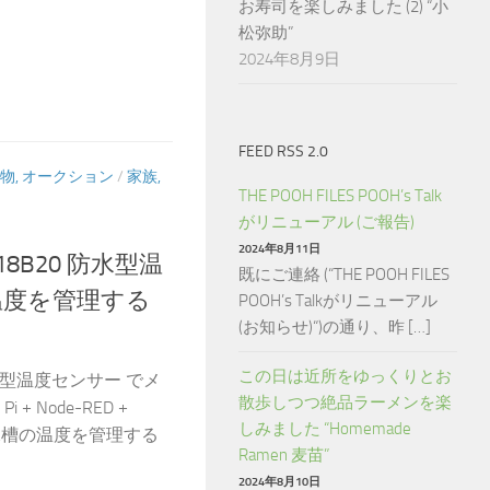
お寿司を楽しみました (2) “小
松弥助”
2024年8月9日
FEED RSS 2.0
物, オークション
/
家族,
THE POOH FILES POOH’s Talk
がリニューアル (ご報告)
2024年8月11日
 DS18B20 防水型温
既にご連絡 (“THE POOH FILES
温度を管理する
POOH’s Talkがリニューアル
(お知らせ)“)の通り、昨 […]
この日は近所をゆっくりとお
B20 防水型温度センサー でメ
散歩しつつ絶品ラーメンを楽
 + Node-RED +
しみました “Homemade
カ水槽の温度を管理する
Ramen 麦苗”
2024年8月10日