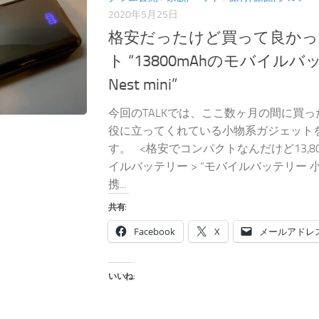
2020年5月25日
格安だったけど買って良かっ
ト “13800mAhのモバイルバッテ
Nest mini”
今回のTALKでは、ここ数ヶ月の間に買
役に立ってくれている小物系ガジェット
す。 <格安でコンパクトなんだけど13,8
イルバッテリー > “モバイルバッテリー 小型
携...
共有:
Facebook
X
メールアドレ
いいね: