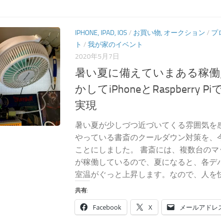
IPHONE, IPAD, IOS
/
お買い物, オークション
/
プ
ト
/
我が家のイベント
2020年5月7日
暑い夏に備えていまある稼働
かしてiPhoneとRaspberry
実現
暑い夏が少しづつ近づいてくる雰囲気を
やっている書斎のクールダウン対策を、
ことにしました。 書斎には、複数台の
が稼働しているので、夏になると、各デ
室温がぐっと上昇します。なので、人を快適
共有:
Facebook
X
メールアドレ