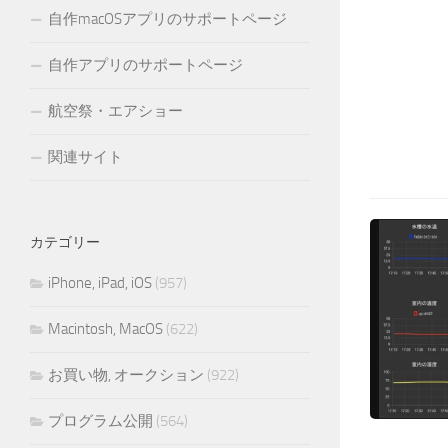
自作macOSアプリのサポートページ
自作アプリのサポートページ
航空祭・エアショー
関連サイト
カテゴリー
iPhone, iPad, iOS
(957)
Macintosh, MacOS
(622)
お買い物, オークション
(922)
プログラム公開
(564)