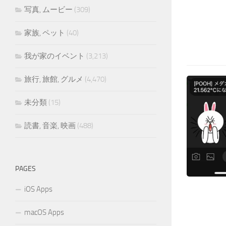
写真, ムービー
(309)
家族, ペット
(40)
我が家のイベント
(3,213)
旅行, 旅館, グルメ
(4,470)
未分類
(15)
読書, 音楽, 映画
(488)
PAGES
iOS Apps
macOS Apps