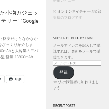
搭乗レビュー
ミンミンネイチャー倶楽部
た小物ガジェッ
奥様のブログです
リー” “Google
SUBSCRIBE BLOG BY EMAIL
った格安だけとなかなか
をざっくり紹介しま
メールアドレスを記入して購
00mAhと大容量のモバ
読すれば、更新をメールで受
 軽量 13800mAh
信できます。
メ
ー
登録
ル
ス
印刷
ア
187人の購読者に加わりまし
ド
ょう
レ
ス
RECENT POSTS