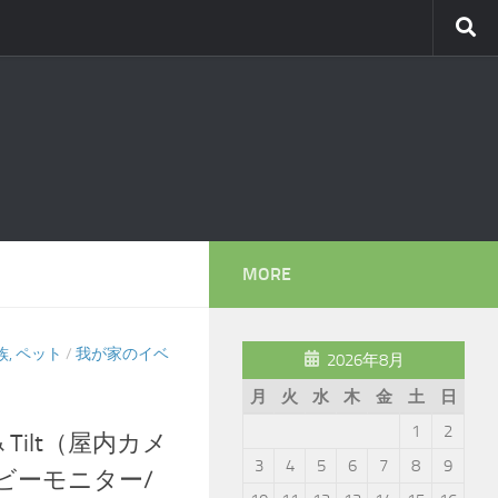
MORE
族, ペット
/
我が家のイベ
2026年8月
月
火
水
木
金
土
日
1
2
an & Tilt（屋内カメ
3
4
5
6
7
8
9
ビーモニター/