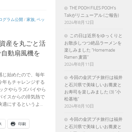
THE POOH FILES POOH’s
Talkがリニューアル (ご報告)
ログラム公開
/
家族, ペッ
2024年8月12日
この日は近所をゆっくりと
資産を丸ごと活
お散歩しつつ絶品ラーメンを
楽しみました “Homemade
 Piで自動扇風機を
Ramen 麦苗”
2024年8月11日
感じ始めたので、毎年
今回の金沢プチ旅行は福井
今年もチャレンジする
と石川県で美味しいお蕎麦と
マックやらラズパイやら
お寿司を楽しみました (3) “小
バイスからの排気熱で
松基地”
にするというよ...
2024年8月10日
今回の金沢プチ旅行は福井
ス
印刷
と石川県で美味しいお蕎麦と