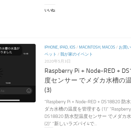
いいね:
IPHONE, IPAD, IOS
/
MACINTOSH, MACOS
/
お買い
ペット
/
我が家のイベント
2020年5月3日
Raspberry Pi + Node-RED +
度センサー でメダカ水槽の
(3)
“Raspberry Pi + Node-RED + DS18
ダカ水槽の温度を管理する (1)” “Raspberry Pi
DS18B20 防水型温度センサー でメダ
(2)” “新しいラズパイ4で...