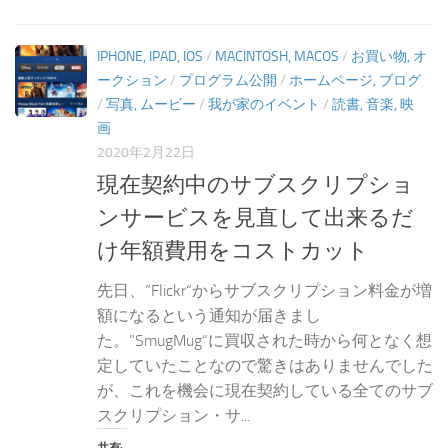
IPHONE, IPAD, IOS
/
MACINTOSH, MACOS
/
お買い物, オ
ークション
/
プログラム公開
/
ホームページ, ブログ
/
写真, ムービー
/
我が家のイベント
/
読書, 音楽, 映
画
2020年2月22日
現在契約中のサブスクリプショ
ンサービスを見直して出来るだ
け年額費用をコストカット
先日、”Flickr“からサブスクリプション料金が増
額になるという通知が届きまし
た。”SmugMug“に買収された時から何となく想
定していたことなので驚きはありませんでした
が、これを機会に現在契約している全てのサブ
スクリプション・サ...
共有: