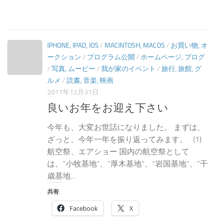
IPHONE, IPAD, IOS
/
MACINTOSH, MACOS
/
お買い物, オ
ークション
/
プログラム公開
/
ホームページ, ブログ
/
写真, ムービー
/
我が家のイベント
/
旅行, 旅館, グ
ルメ
/
読書, 音楽, 映画
2017年12月31日
良いお年をお迎え下さい
今年も、大変お世話になりました。 まずは、
ざっと、今年一年を振り返ってみます。 (1)
航空祭、エアショー 国内の航空祭として
は、”小牧基地“、”厚木基地“、”岩国基地“、”千
歳基地...
共有:
Facebook
X