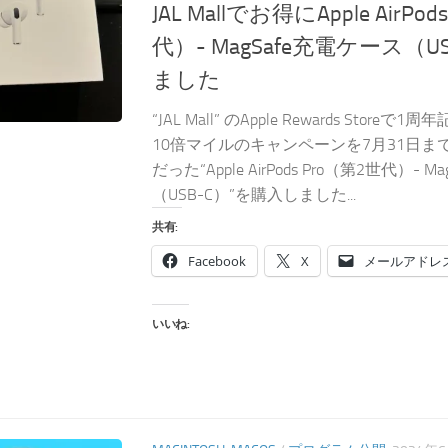
JAL Mallでお得にApple AirPo
代）​​​​​​​- MagSafe充電ケー
ました
“JAL Mall” のApple Rewards Sto
10倍マイルのキャンペーンを7月31日ま
だった“Apple AirPods Pro（第2世代）​​​​​​​
（USB-C）”を購入しました...
共有:
Facebook
X
メールアドレ
いいね: