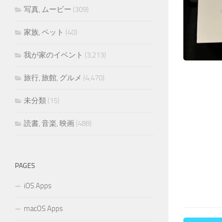
写真, ムービー
(309)
家族, ペット
(40)
我が家のイベント
(3,213)
旅行, 旅館, グルメ
(4,470)
未分類
(15)
読書, 音楽, 映画
(488)
PAGES
iOS Apps
macOS Apps