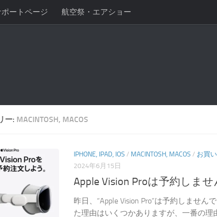
サポートページ
航空祭・エアショー
リー:
MACINTOSH, MACOS
IPHONE, IPAD, IOS
/
MACINTOSH, MACOS
/
お買い
2024年6月15日
Apple Vision Proは予約し
昨日、“Apple Vision Pro”は予約しま
た理由はいくつかありますが、一番の理