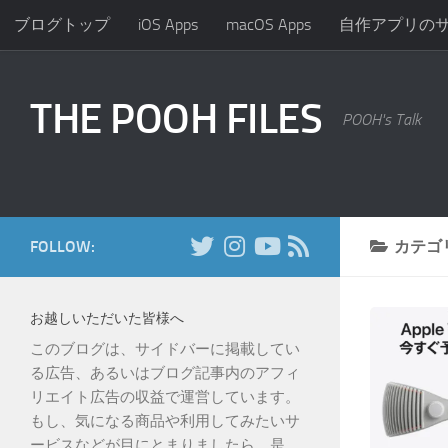
ブログトップ
iOS Apps
macOS Apps
自作アプリの
コンテンツへスキップ
THE POOH FILES
POOH's Talk
FOLLOW:
カテゴ
お越しいただいた皆様へ
このブログは、サイドバーに掲載してい
る広告、あるいはブログ記事内のアフィ
リエイト広告の収益で運営しています。
もし、気になる商品や利用してみたいサ
ービスなどが目にとまりましたら、是