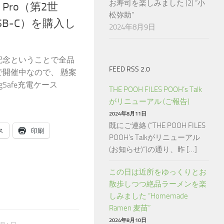
お寿司を楽しみました (2) “小
ds Pro（第2世
松弥助”
ス（USB-C）を購入し
2024年8月9日
reで1周年記念ということで全品
FEED RSS 2.0
で開催中なので、 懸案
- MagSafe充電ケース
THE POOH FILES POOH’s Talk
がリニューアル (ご報告)
2024年8月11日
既にご連絡 (“THE POOH FILES
ス
印刷
POOH’s Talkがリニューアル
(お知らせ)“)の通り、昨 […]
この日は近所をゆっくりとお
散歩しつつ絶品ラーメンを楽
しみました “Homemade
Ramen 麦苗”
2024年8月10日