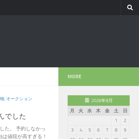
MORE
物, オークション
2026年8月
月
火
水
木
金
土
日
ませんでした
1
2
せんでした。 予約しなかっ
3
4
5
6
7
8
9
由は値段が高すぎる！