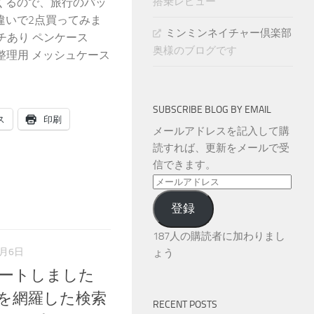
搭乗レビュー
くるので、旅行のパッ
違いで2点買ってみま
ミンミンネイチャー倶楽部
チあり ペンケース
奥様のブログです
 収納整理用 メッシュケース
SUBSCRIBE BLOG BY EMAIL
ス
印刷
メールアドレスを記入して購
読すれば、更新をメールで受
信できます。
メ
ー
登録
ル
ア
187人の購読者に加わりまし
ド
6月6日
ょう
レ
デートしました
ス
空港を網羅した検索
RECENT POSTS