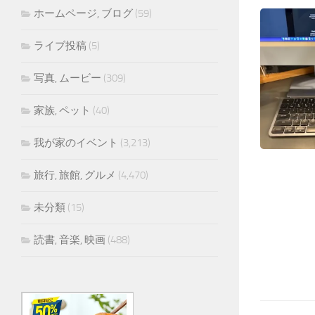
ホームページ, ブログ
(59)
ライブ投稿
(5)
写真, ムービー
(309)
家族, ペット
(40)
我が家のイベント
(3,213)
旅行, 旅館, グルメ
(4,470)
未分類
(15)
読書, 音楽, 映画
(488)