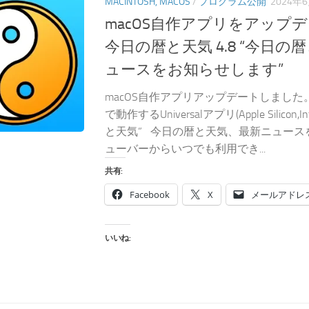
MACINTOSH, MACOS
/
プログラム公開
2024年
macOS自作アプリをアップ
今日の暦と天気 4.8 “今日
ュースをお知らせします”
macOS自作アプリアップデートしました。ma
で動作するUniversalアプリ(Apple Silicon
と天気” 今日の暦と天気、最新ニュース
ューバーからいつでも利用でき...
共有:
Facebook
X
メールアドレ
いいね: