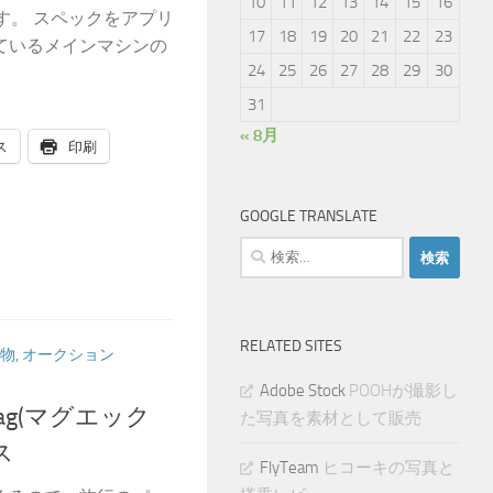
10
11
12
13
14
15
16
す。 スペックをアプリ
17
18
19
20
21
22
23
ているメインマシンの
24
25
26
27
28
29
30
31
« 8月
ス
印刷
GOOGLE TRANSLATE
検
索:
RELATED SITES
物, オークション
Adobe Stock
POOHが撮影し
g(マグエック
た写真を素材として販売
ス
FlyTeam
ヒコーキの写真と