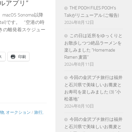
ルアプリ”
THE POOH FILES POOH’s
cOS Sonoma以降
Talkがリニューアル (ご報告)
,Intel)です。 “空港の時
2024年8月12日
きの離発着スケジュー
この日は近所をゆっくりと
お散歩しつつ絶品ラーメンを
楽しみました “Homemade
ス
印刷
Ramen 麦苗”
2024年8月11日
今回の金沢プチ旅行は福井
と石川県で美味しいお蕎麦と
お寿司を楽しみました (3) “小
松基地”
2024年8月10日
物, オークション
/
旅行,
今回の金沢プチ旅行は福井
と石川県で美味しいお蕎麦と