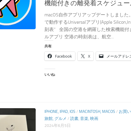
機能付きの離発着スケジュー
macOS自作アプリアップデートしました。ma
で動作するUniversalアプリ(Apple Silicon
刻表” 全国の空港を網羅した検索機能付
ルアプリ 空港の時刻表は、航空...
共有:
Facebook
X
メールアドレ
いいね:
IPHONE, IPAD, IOS
/
MACINTOSH, MACOS
/
お買い
旅館, グルメ
/
読書, 音楽, 映画
2024年6月5日