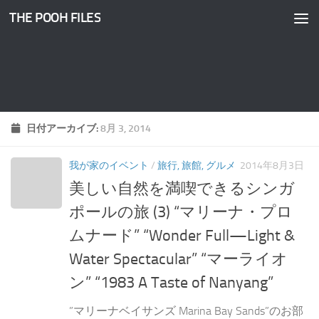
THE POOH FILES
コンテンツへスキップ
日付アーカイブ:
8月 3, 2014
我が家のイベント
/
旅行, 旅館, グルメ
2014年8月3日
美しい自然を満喫できるシンガ
ポールの旅 (3) “マリーナ・プロ
ムナード” “Wonder Full—Light &
Water Spectacular” “マーライオ
ン” “1983 A Taste of Nanyang”
”マリーナベイサンズ Marina Bay Sands”のお部