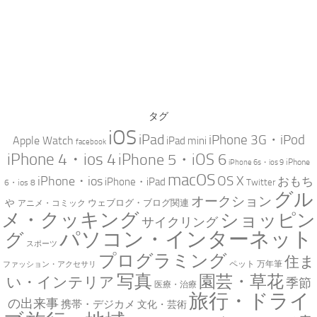
タグ
iOS
iPad
iPhone 3G・iPod
Apple Watch
iPad mini
facebook
iPhone 4・ios 4
iPhone 5・iOS 6
iPhone
iPhone 6s・ios 9
macOS
iPhone・ios
OS X
おもち
iPhone・iPad
Twitter
6・ios 8
グル
オークション
ゃ
ウェブログ・ブログ関連
アニメ・コミック
メ・クッキング
ショッピン
サイクリング
パソコン・インターネット
グ
スポーツ
プログラミング
住ま
万年筆
ペット
ファッション・アクセサリ
写真
園芸・草花
い・インテリア
季節
医療・治療
旅行・ドライ
の出来事
携帯・デジカメ
文化・芸術