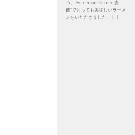
つ、”Homemade Ramen 麦
苗”でとっても美味しいラーメ
ンをいただきました。 […]