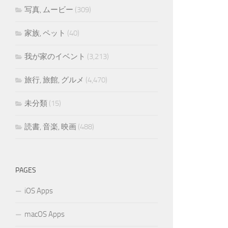
写真, ムービー
(309)
家族, ペット
(40)
我が家のイベント
(3,213)
旅行, 旅館, グルメ
(4,470)
未分類
(15)
読書, 音楽, 映画
(488)
PAGES
iOS Apps
macOS Apps