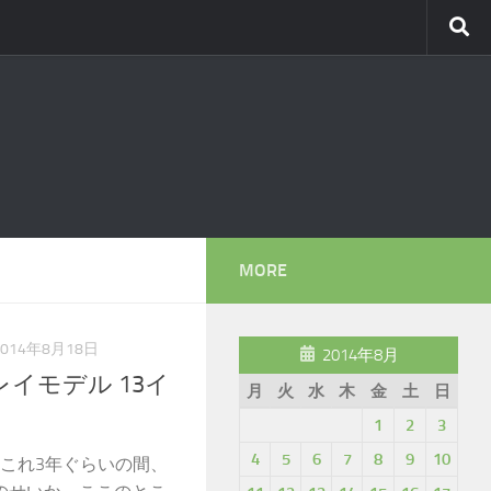
MORE
2014年8月18日
2014年8月
スプレイモデル 13イ
月
火
水
木
金
土
日
1
2
3
4
5
6
7
8
9
10
かれこれ3年ぐらいの間、