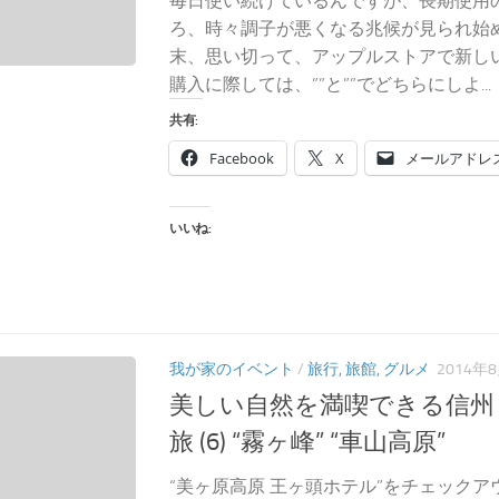
毎日使い続けているんですが、長期使用
ろ、時々調子が悪くなる兆候が見られ始
末、思い切って、アップルストアで新しい
購入に際しては、””と””でどちらにしよ...
共有:
Facebook
X
メールアドレ
いいね:
我が家のイベント
/
旅行, 旅館, グルメ
2014年
美しい自然を満喫できる信州
旅 (6) “霧ヶ峰” “車山高原”
“美ヶ原高原 王ヶ頭ホテル”をチェックア