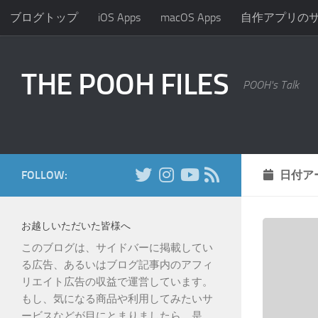
ブログトップ
iOS Apps
macOS Apps
自作アプリの
コンテンツへスキップ
THE POOH FILES
POOH's Talk
FOLLOW:
日付ア
お越しいただいた皆様へ
このブログは、サイドバーに掲載してい
る広告、あるいはブログ記事内のアフィ
リエイト広告の収益で運営しています。
もし、気になる商品や利用してみたいサ
ービスなどが目にとまりましたら、是