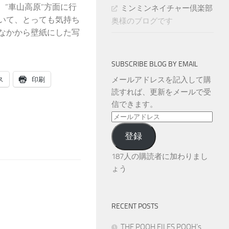
、”車山高原”方面に行
ミンミンネイチャー倶楽部
ていて、とっても気持ち
奥様のブログです
のなかから壁紙にした写
SUBSCRIBE BLOG BY EMAIL
ス
印刷
メールアドレスを記入して購
読すれば、更新をメールで受
信できます。
メ
ー
登録
ル
ア
187人の購読者に加わりまし
ド
ょう
レ
ス
RECENT POSTS
THE POOH FILES POOH’s