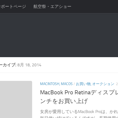
サポートページ
航空祭・エアショー
ーカイブ:
8月 18, 2014
MACINTOSH, MACOS
/
お買い物, オークション
MacBook Pro Retinaディ
ンチをお買い上げ
女房が愛用しているMacBook Proは、