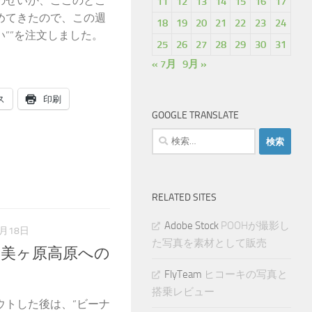
のせいか、ここのとこ
11
12
13
14
15
16
17
めてきたので、この週
18
19
20
21
22
23
24
””を注文しました。
25
26
27
28
29
30
31
« 7月
9月 »
ス
印刷
GOOGLE TRANSLATE
検
索:
RELATED SITES
Adobe Stock
POOHが撮影し
8月18日
た写真を素材として販売
 美ヶ原高原への
FlyTeam
ヒコーキの写真と
搭乗レビュー
ウトした後は、“ビーナ