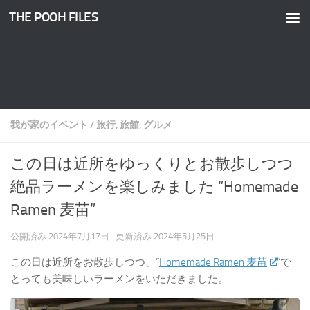
THE POOH FILES
コンテンツへスキップ
我が家のイベント
/
旅行, 旅館, グルメ
この日は近所をゆっくりとお散歩しつつ
絶品ラーメンを楽しみました “Homemade
Ramen 麦苗”
公開済み
2024年7月17日
· 更新済み
2024年5月25日
この日は近所をお散歩しつつ、”
Homemade Ramen 麦苗
”で
とっても美味しいラーメンをいただきました。