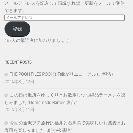
メールアドレスを記入して購読すれば、更新をメールで受信
できます。
メ
ー
登録
ル
ア
187人の購読者に加わりましょう
ド
レ
ス
RECENT POSTS
THE POOH FILES POOH’s Talkがリニューアル (ご報告)
2024年8月12日
この日は近所をゆっくりとお散歩しつつ絶品ラーメンを楽
しみました “Homemade Ramen 麦苗”
2024年8月11日
今回の金沢プチ旅行は福井と石川県で美味しいお蕎麦とお
寿司を楽しみました (3) “小松基地”