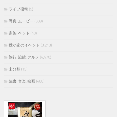
ライブ投稿
(5)
写真, ムービー
(309)
家族, ペット
(40)
我が家のイベント
(3,213)
旅行, 旅館, グルメ
(4,470)
未分類
(15)
読書, 音楽, 映画
(488)