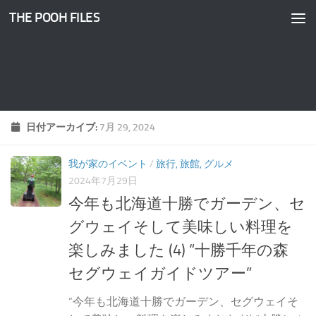
THE POOH FILES
コンテンツへスキップ
日付アーカイブ:
7月 29, 2024
我が家のイベント
/
旅行, 旅館, グルメ
2024年7月29日
今年も北海道十勝でガーデン、セ
グウェイそして美味しい料理を
楽しみました (4) “十勝千年の森
セグウェイガイドツアー”
“今年も北海道十勝でガーデン、セグウェイそ