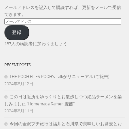
メールアドレスを記入して購読すれば、更新をメールで受信
できます。
メ
ー
登録
ル
ア
187人の購読者に加わりましょう
ド
レ
ス
RECENT POSTS
THE POOH FILES POOH’s Talkがリニューアル (ご報告)
2024年8月12日
この日は近所をゆっくりとお散歩しつつ絶品ラーメンを楽
しみました “Homemade Ramen 麦苗”
2024年8月11日
今回の金沢プチ旅行は福井と石川県で美味しいお蕎麦とお