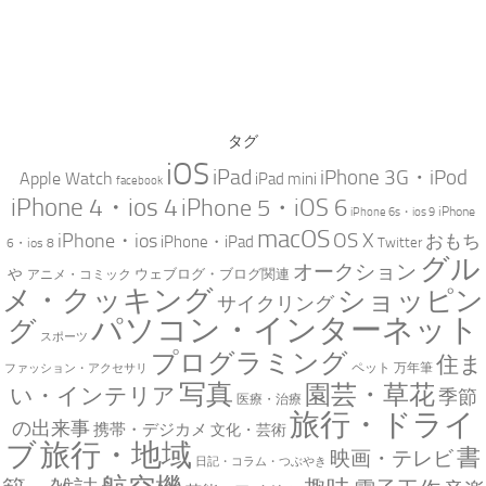
タグ
iOS
iPad
iPhone 3G・iPod
Apple Watch
iPad mini
facebook
iPhone 4・ios 4
iPhone 5・iOS 6
iPhone
iPhone 6s・ios 9
macOS
iPhone・ios
OS X
おもち
iPhone・iPad
Twitter
6・ios 8
グル
オークション
ゃ
ウェブログ・ブログ関連
アニメ・コミック
メ・クッキング
ショッピン
サイクリング
パソコン・インターネット
グ
スポーツ
プログラミング
住ま
万年筆
ペット
ファッション・アクセサリ
写真
園芸・草花
い・インテリア
季節
医療・治療
旅行・ドライ
の出来事
携帯・デジカメ
文化・芸術
ブ
旅行・地域
書
映画・テレビ
日記・コラム・つぶやき