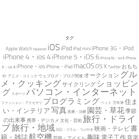
タグ
iOS
iPad
iPhone 3G・iPod
Apple Watch
iPad mini
facebook
iPhone 4・ios 4
iPhone 5・iOS 6
iPhone
iPhone 6s・ios 9
macOS
iPhone・ios
OS X
おもち
iPhone・iPad
Twitter
6・ios 8
グル
オークション
ゃ
ウェブログ・ブログ関連
アニメ・コミック
メ・クッキング
ショッピン
サイクリング
パソコン・インターネット
グ
スポーツ
プログラミング
住ま
万年筆
ペット
ファッション・アクセサリ
写真
園芸・草花
い・インテリア
季節
医療・治療
旅行・ドライ
の出来事
携帯・デジカメ
文化・芸術
ブ
旅行・地域
書
映画・テレビ
日記・コラム・つぶやき
航空機
趣味
籍・雑誌
電子工作
音楽
芸能・アイドル