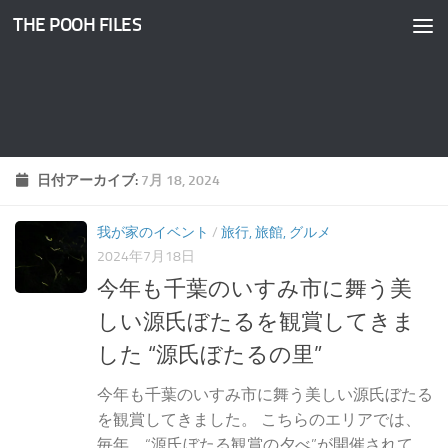
THE POOH FILES
コンテンツへスキップ
日付アーカイブ:
7月 18, 2024
我が家のイベント
/
旅行, 旅館, グルメ
2024年7月18日
今年も千葉のいすみ市に舞う美
しい源氏ぼたるを観賞してきま
した “源氏ぼたるの里”
今年も千葉のいすみ市に舞う美しい源氏ぼたる
を観賞してきました。 こちらのエリアでは、
毎年、“源氏ぼたる観賞の夕べ”が開催されて、