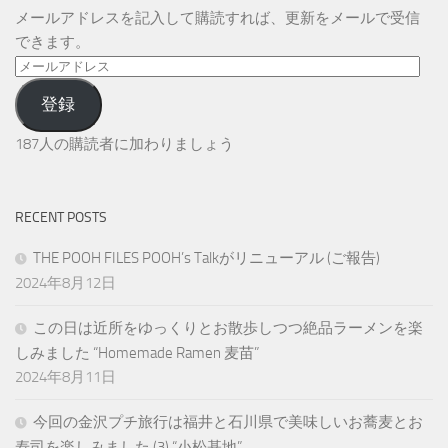
メールアドレスを記入して購読すれば、更新をメールで受信
できます。
メ
ー
登録
ル
ア
187人の購読者に加わりましょう
ド
レ
ス
RECENT POSTS
THE POOH FILES POOH’s Talkがリニューアル (ご報告)
2024年8月12日
この日は近所をゆっくりとお散歩しつつ絶品ラーメンを楽
しみました “Homemade Ramen 麦苗”
2024年8月11日
今回の金沢プチ旅行は福井と石川県で美味しいお蕎麦とお
寿司を楽しみました (3) “小松基地”