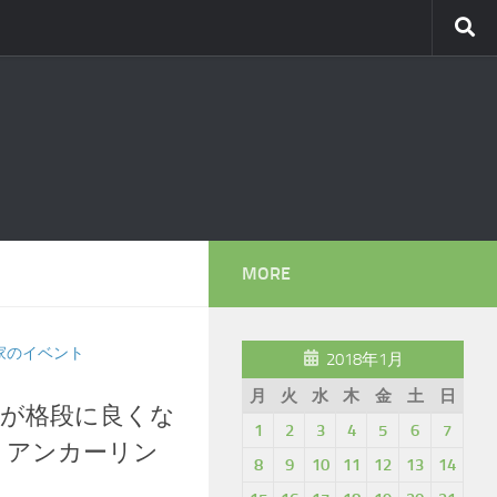
MORE
家のイベント
2018年1月
月
火
水
木
金
土
日
が格段に良くな
1
2
3
4
5
6
7
イン アンカーリン
8
9
10
11
12
13
14