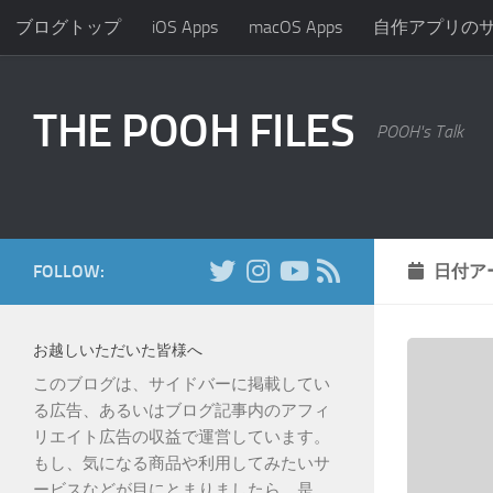
ブログトップ
iOS Apps
macOS Apps
自作アプリの
コンテンツへスキップ
THE POOH FILES
POOH's Talk
FOLLOW:
日付ア
お越しいただいた皆様へ
このブログは、サイドバーに掲載してい
る広告、あるいはブログ記事内のアフィ
リエイト広告の収益で運営しています。
もし、気になる商品や利用してみたいサ
ービスなどが目にとまりましたら、是