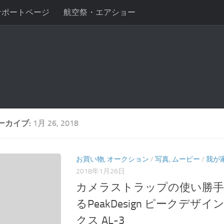
サポートページ
航空祭・エアショー
ーカイブ:
1月 26, 2018
お買い物, オークション
/
写真, ムービー
/
我が
2018年1月26日
カメラストラップの使い勝手
るPeakDesign ピークデザ
クス AL-3