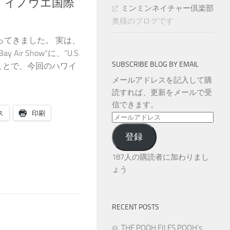
K・イノウエ国際
ミンミンネイチャー倶楽部
奥様のブログです
ってきました。 実は、
ir Show“に、”U.S.
SUBSCRIBE BLOG BY EMAIL
ということで、今回のハワイ
メールアドレスを記入して購
読すれば、更新をメールで受
信できます。
ス
印刷
メ
ー
登録
ル
ア
187人の購読者に加わりまし
ド
ょう
レ
ス
RECENT POSTS
THE POOH FILES POOH’s