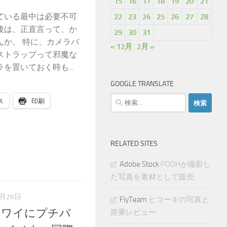
15
16
17
18
19
20
21
ている最中は必要不可
22
23
24
25
26
27
28
後は、正直言って、か
29
30
31
んか。 特に、カメラバ
« 12月
2月 »
ストラップって邪魔な
置いておく時も...
GOOGLE TRANSLATE
検
ス
印刷
索:
RELATED SITES
Adobe Stock
POOHが撮影し
た写真を素材として販売
1月26日
FlyTeam
ヒコーキの写真と
ハワイにプチバ
搭乗レビュー