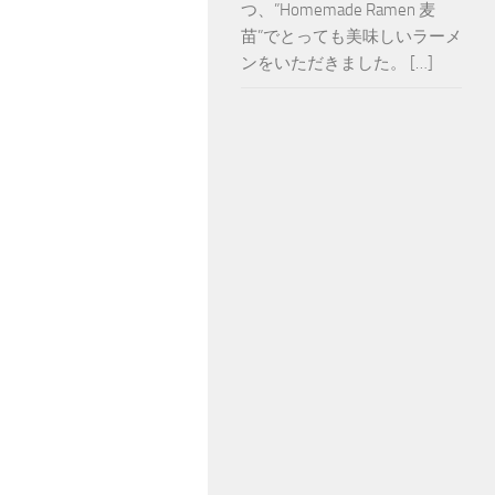
つ、”Homemade Ramen 麦
苗”でとっても美味しいラーメ
ンをいただきました。 […]