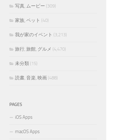
写真, ムービー
(309)
家族, ペット
(40)
我が家のイベント
(3,213)
旅行, 旅館, グルメ
(4,470)
未分類
(15)
読書, 音楽, 映画
(488)
PAGES
iOS Apps
macOS Apps