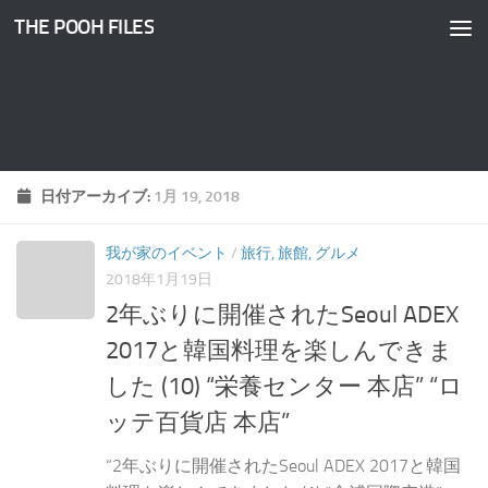
THE POOH FILES
コンテンツへスキップ
日付アーカイブ:
1月 19, 2018
我が家のイベント
/
旅行, 旅館, グルメ
2018年1月19日
2年ぶりに開催されたSeoul ADEX
2017と韓国料理を楽しんできま
した (10) “栄養センター 本店” “ロ
ッテ百貨店 本店”
“2年ぶりに開催されたSeoul ADEX 2017と韓国