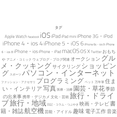
タグ
iOS
iPad
iPhone 3G・iPod
Apple Watch
iPad mini
facebook
iPhone 4・ios 4
iPhone 5・iOS 6
iPhone
iPhone 6s・ios 9
macOS
iPhone・ios
OS X
おもち
iPhone・iPad
Twitter
6・ios 8
グル
オークション
ゃ
ウェブログ・ブログ関連
アニメ・コミック
メ・クッキング
ショッピン
サイクリング
パソコン・インターネット
グ
スポーツ
プログラミング
住ま
万年筆
ペット
ファッション・アクセサリ
写真
園芸・草花
い・インテリア
季節
医療・治療
旅行・ドライ
の出来事
携帯・デジカメ
文化・芸術
ブ
旅行・地域
書
映画・テレビ
日記・コラム・つぶやき
航空機
趣味
籍・雑誌
電子工作
音楽
芸能・アイドル