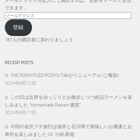
メールアドレスを記入して購読すれば、更新をメールで受信
できます。
メ
ー
登録
ル
ア
187人の購読者に加わりましょう
ド
レ
ス
RECENT POSTS
THE POOH FILES POOH’s Talkがリニューアル (ご報告)
2024年8月12日
この日は近所をゆっくりとお散歩しつつ絶品ラーメンを楽
しみました “Homemade Ramen 麦苗”
2024年8月11日
今回の金沢プチ旅行は福井と石川県で美味しいお蕎麦とお
寿司を楽しみました (3) “小松基地”