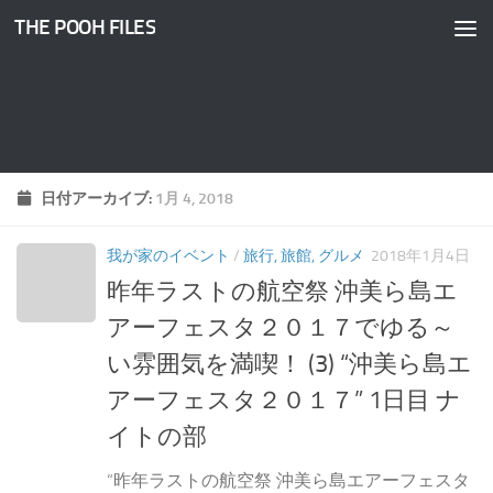
THE POOH FILES
コンテンツへスキップ
日付アーカイブ:
1月 4, 2018
我が家のイベント
/
旅行, 旅館, グルメ
2018年1月4日
昨年ラストの航空祭 沖美ら島エ
アーフェスタ２０１７でゆる～
い雰囲気を満喫！ (3) “沖美ら島エ
アーフェスタ２０１７” 1日目 ナ
イトの部
“昨年ラストの航空祭 沖美ら島エアーフェスタ