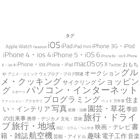
タグ
iOS
iPad
iPhone 3G・iPod
Apple Watch
iPad mini
facebook
iPhone 4・ios 4
iPhone 5・iOS 6
iPhone
iPhone 6s・ios 9
macOS
iPhone・ios
OS X
おもち
iPhone・iPad
Twitter
6・ios 8
グル
オークション
ゃ
ウェブログ・ブログ関連
アニメ・コミック
メ・クッキング
ショッピン
サイクリング
パソコン・インターネット
グ
スポーツ
プログラミング
住ま
万年筆
ペット
ファッション・アクセサリ
写真
園芸・草花
い・インテリア
季節
医療・治療
旅行・ドライ
の出来事
携帯・デジカメ
文化・芸術
ブ
旅行・地域
書
映画・テレビ
日記・コラム・つぶやき
航空機
趣味
籍・雑誌
電子工作
音楽
芸能・アイドル