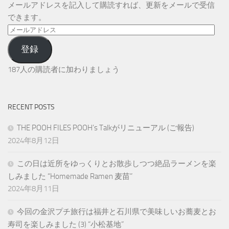
メールアドレスを記入して購読すれば、更新をメールで受信
できます。
メ
ー
登録
ル
ア
187人の購読者に加わりましょう
ド
レ
ス
RECENT POSTS
THE POOH FILES POOH’s Talkがリニューアル (ご報告)
2024年8月12日
この日は近所をゆっくりとお散歩しつつ絶品ラーメンを楽
しみました “Homemade Ramen 麦苗”
2024年8月11日
今回の金沢プチ旅行は福井と石川県で美味しいお蕎麦とお
寿司を楽しみました (3) “小松基地”