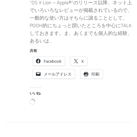
“OS X Lion – Apple®“のリリース以降、ネット上
でいろいろなレビューが掲載されているので、
一般的な使い方はそちらに譲ることとして、
POOH的にちょっと躓いたところを中心にTALK
しておきます。ま、あくまでも個人的な経験、
あるいは...
共有:
Facebook
X
メールアドレス
印刷
いいね:
読
み
込
み
中…