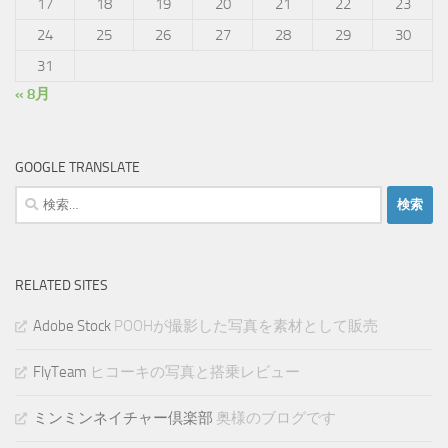
17
18
19
20
21
22
23
24
25
26
27
28
29
30
31
« 8月
GOOGLE TRANSLATE
検
索:
RELATED SITES
Adobe Stock
POOHが撮影した写真を素材として販売
FlyTeam
ヒコーキの写真と搭乗レビュー
ミンミンネイチャー倶楽部
奥様のブログです