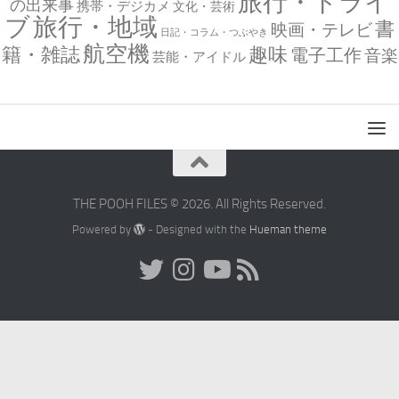
旅行・ドライ
の出来事
携帯・デジカメ
文化・芸術
ブ
旅行・地域
書
映画・テレビ
日記・コラム・つぶやき
航空機
趣味
籍・雑誌
電子工作
音楽
芸能・アイドル
THE POOH FILES © 2026. All Rights Reserved.
Powered by
- Designed with the
Hueman theme