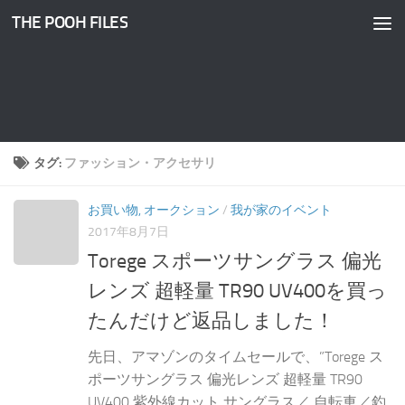
THE POOH FILES
コンテンツへスキップ
タグ:
ファッション・アクセサリ
お買い物, オークション
/
我が家のイベント
2017年8月7日
Torege スポーツサングラス 偏光
レンズ 超軽量 TR90 UV400を買っ
たんだけど返品しました！
先日、アマゾンのタイムセールで、”Torege ス
ポーツサングラス 偏光レンズ 超軽量 TR90
UV400 紫外線カット サングラス／ 自転車／釣