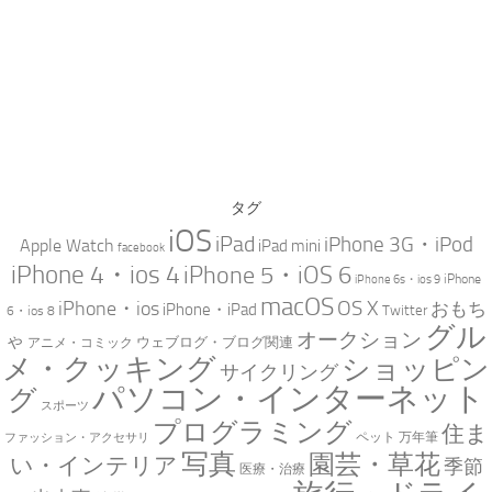
タグ
iOS
iPad
iPhone 3G・iPod
Apple Watch
iPad mini
facebook
iPhone 4・ios 4
iPhone 5・iOS 6
iPhone
iPhone 6s・ios 9
macOS
iPhone・ios
OS X
おもち
iPhone・iPad
Twitter
6・ios 8
グル
オークション
ゃ
ウェブログ・ブログ関連
アニメ・コミック
メ・クッキング
ショッピン
サイクリング
パソコン・インターネット
グ
スポーツ
プログラミング
住ま
万年筆
ペット
ファッション・アクセサリ
写真
園芸・草花
い・インテリア
季節
医療・治療