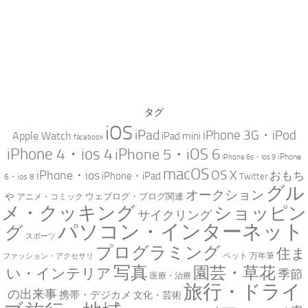
タグ
iOS
iPad
iPhone 3G・iPod
Apple Watch
iPad mini
facebook
iPhone 4・ios 4
iPhone 5・iOS 6
iPhone
iPhone 6s・ios 9
macOS
iPhone・ios
OS X
おもち
iPhone・iPad
Twitter
6・ios 8
グル
オークション
ゃ
ウェブログ・ブログ関連
アニメ・コミック
メ・クッキング
ショッピン
サイクリング
パソコン・インターネット
グ
スポーツ
プログラミング
住ま
万年筆
ペット
ファッション・アクセサリ
写真
園芸・草花
い・インテリア
季節
医療・治療
旅行・ドライ
の出来事
携帯・デジカメ
文化・芸術