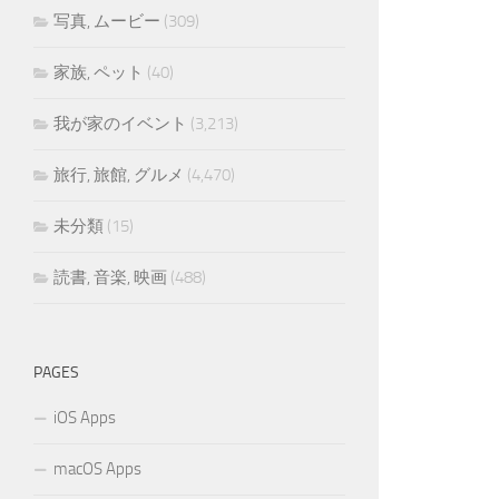
写真, ムービー
(309)
家族, ペット
(40)
我が家のイベント
(3,213)
旅行, 旅館, グルメ
(4,470)
未分類
(15)
読書, 音楽, 映画
(488)
PAGES
iOS Apps
macOS Apps