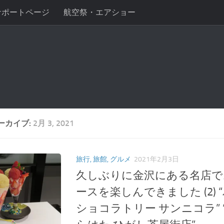
サポートページ
航空祭・エアショー
ーカイブ:
2月 3, 2021
旅行, 旅館, グルメ
2021年2月3日
久しぶりに金沢にある名店で
ースを楽しんできました (2)
ショコラトリー サンニコラ” 