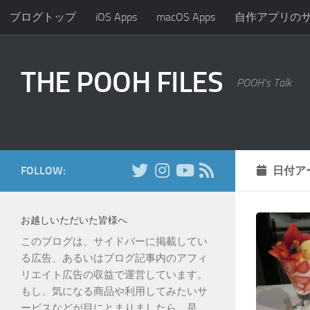
ブログトップ
iOS Apps
macOS Apps
自作アプリの
コンテンツへスキップ
THE POOH FILES
POOH's Talk
FOLLOW:
日付ア
お越しいただいた皆様へ
このブログは、サイドバーに掲載してい
る広告、あるいはブログ記事内のアフィ
リエイト広告の収益で運営しています。
もし、気になる商品や利用してみたいサ
ービスなどが目にとまりましたら、是