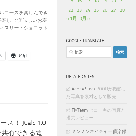
15
16
17
18
19
20
21
22
23
24
25
26
27
28
フルコースを楽しんでき
« 1月
3月 »
“太平寿し“で美味しいお寿
ティスリー・ショコラト
GOOGLE TRANSLATE
検
ス
印刷
索:
RELATED SITES
Adobe Stock
POOHが撮影し
た写真を素材として販売
FlyTeam
ヒコーキの写真と
搭乗レビュー
 JCalc 1.0
ミンミンネイチャー倶楽部
で共有できる電