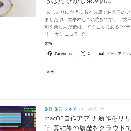
らはた ひがし茶屋街店”
“久しぶりに金沢にある名店でお寿司の
ました (1) “太平寿し””の続きです。 
司を楽しんだ後は、すぐ近くにある“パ
リー サンニコラ“で...
共有:
Facebook
X
メールアドレ
いいね:
旅行, 旅館, グルメ
2021年2月3日
macOS自作アプリ 新作をリリース！
“計算結果の履歴をクラウド