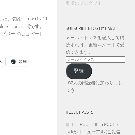
奥様のブログです
。勿論、macOS 11
 Silicon,Intel)です。
SUBSCRIBE BLOG BY EMAIL
をクリップボードにコピーし
メールアドレスを記入して購
読すれば、更新をメールで受
信できます。
メ
ス
印刷
ー
登録
ル
ア
187人の購読者に加わりまし
ド
ょう
レ
ス
RECENT POSTS
THE POOH FILES POOH’s
Talkがリニューアル (ご報告)