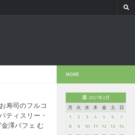
MORE
2021年2月
お寿司のフルコ
月
火
水
木
金
土
日
 “パティスリー・
1
2
3
4
5
6
7
“金澤パフェ む
8
9
10
11
12
13
14