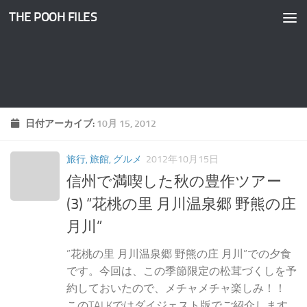
THE POOH FILES
コンテンツへスキップ
日付アーカイブ:
10月 15, 2012
旅行, 旅館, グルメ
2012年10月15日
信州で満喫した秋の豊作ツアー
(3) “花桃の里 月川温泉郷 野熊の庄
月川”
”花桃の里 月川温泉郷 野熊の庄 月川”での夕食
です。今回は、この季節限定の松茸づくしを予
約しておいたので、メチャメチャ楽しみ！！
このTALKではダイジェスト版でご紹介します