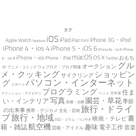
タグ
iOS
iPad
iPhone 3G・iPod
Apple Watch
iPad mini
facebook
iPhone 4・ios 4
iPhone 5・iOS 6
iPhone
iPhone 6s・ios 9
macOS
iPhone・ios
OS X
おもち
iPhone・iPad
Twitter
6・ios 8
グル
オークション
ゃ
ウェブログ・ブログ関連
アニメ・コミック
メ・クッキング
ショッピン
サイクリング
パソコン・インターネット
グ
スポーツ
プログラミング
住ま
万年筆
ペット
ファッション・アクセサリ
写真
園芸・草花
い・インテリア
季節
医療・治療
旅行・ドライ
の出来事
携帯・デジカメ
文化・芸術
ブ
旅行・地域
書
映画・テレビ
日記・コラム・つぶやき
航空機
趣味
籍・雑誌
電子工作
音楽
芸能・アイドル