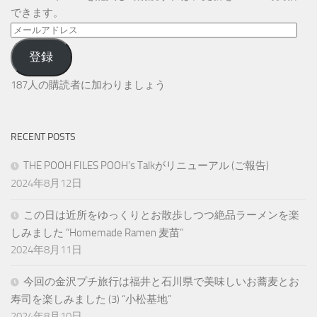
できます。
メ
ー
登録
ル
ア
187人の購読者に加わりましょう
ド
レ
ス
RECENT POSTS
THE POOH FILES POOH’s Talkがリニューアル (ご報告)
2024年8月12日
この日は近所をゆっくりとお散歩しつつ絶品ラーメンを楽
しみました “Homemade Ramen 麦苗”
2024年8月11日
今回の金沢プチ旅行は福井と石川県で美味しいお蕎麦とお
寿司を楽しみました (3) “小松基地”
2024年8月10日