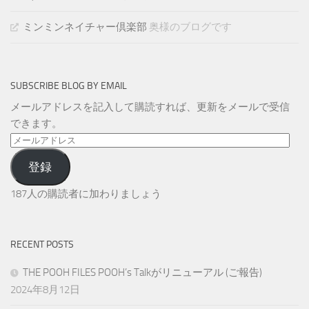
ミンミンネイチャー倶楽部
奥様のブログです
SUBSCRIBE BLOG BY EMAIL
メールアドレスを記入して購読すれば、更新をメールで受信
できます。
メ
ー
登録
ル
ア
187人の購読者に加わりましょう
ド
レ
ス
RECENT POSTS
THE POOH FILES POOH’s Talkがリニューアル (ご報告)
2024年8月12日