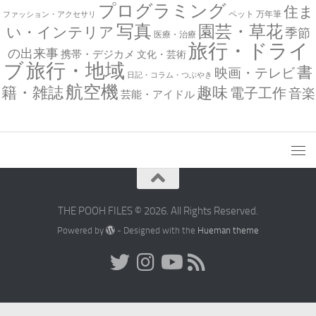
プログラミング
住ま
万年筆
ペット
ファッション・アクセサリ
写真
園芸・草花
い・インテリア
季節
医療・治療
旅行・ドライ
の出来事
携帯・デジカメ
文化・芸術
ブ
旅行・地域
書
映画・テレビ
日記・コラム・つぶやき
航空機
趣味
籍・雑誌
電子工作
音楽
芸能・アイドル
THE POOH FILES © 2026. All Rights Reserved.
Powered by
- Designed with the
Hueman theme