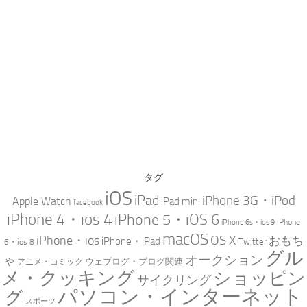
タグ
iOS
iPad
iPhone 3G・iPod
Apple Watch
iPad mini
facebook
iPhone 4・ios 4
iPhone 5・iOS 6
iPhone
iPhone 6s・ios 9
macOS
iPhone・ios
OS X
おもち
iPhone・iPad
Twitter
6・ios 8
グル
オークション
ゃ
ウェブログ・ブログ関連
アニメ・コミック
メ・クッキング
ショッピン
サイクリング
パソコン・インターネット
グ
スポーツ