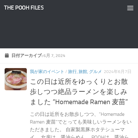
THE POOH FILES
コンテンツへスキップ
日付アーカイブ:
6月 7, 2024
我が家のイベント
/
旅行, 旅館, グルメ
2024年6月7日
この日は近所をゆっくりとお散
歩しつつ絶品ラーメンを楽しみ
ました “Homemade Ramen 麦苗”
この日は近所をお散歩しつつ、”Homemade
Ramen 麦苗”でとっても美味しいラーメンをい
ただきました。 自家製黒豚ホタテシューマ
イ。 女房は、醤油らめん。 POOHは、醤油ら