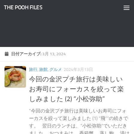
THE POOH FILES
コンテンツへスキップ
日付アーカイブ:
3月 13, 2024
旅行, 旅館, グルメ
2024年3月13日
今回の金沢プチ旅行は美味しい
お寿司にフォーカスを絞って楽
しみました (2) “小松弥助”
“今回の金沢プチ旅行は美味しいお寿司にフォ
ーカスを絞って楽しみました (1) “飛””の続きで
す。 翌日のランチは、”小松弥助“でいただき
ました。 おつまみは、 香箱蟹。 蒸し鮑。 漬け