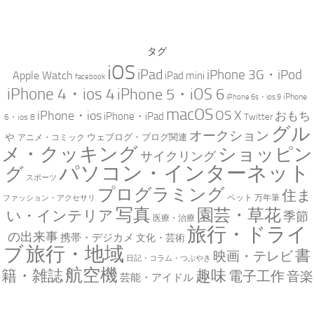
タグ
iOS
iPad
iPhone 3G・iPod
Apple Watch
iPad mini
facebook
iPhone 4・ios 4
iPhone 5・iOS 6
iPhone
iPhone 6s・ios 9
macOS
iPhone・ios
OS X
おもち
iPhone・iPad
Twitter
6・ios 8
グル
オークション
ゃ
ウェブログ・ブログ関連
アニメ・コミック
メ・クッキング
ショッピン
サイクリング
パソコン・インターネット
グ
スポーツ
プログラミング
住ま
万年筆
ペット
ファッション・アクセサリ
写真
園芸・草花
い・インテリア
季節
医療・治療
旅行・ドライ
の出来事
携帯・デジカメ
文化・芸術
ブ
旅行・地域
書
映画・テレビ
日記・コラム・つぶやき
航空機
趣味
籍・雑誌
電子工作
音楽
芸能・アイドル