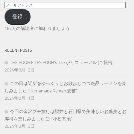
メ
ー
登録
ル
ア
187人の購読者に加わりましょう
ド
レ
ス
RECENT POSTS
THE POOH FILES POOH’s Talkがリニューアル (ご報告)
2024年8月12日
この日は近所をゆっくりとお散歩しつつ絶品ラーメンを楽
しみました “Homemade Ramen 麦苗”
2024年8月11日
今回の金沢プチ旅行は福井と石川県で美味しいお蕎麦とお
寿司を楽しみました (3) “小松基地”
2024年8月10日