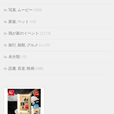
写真, ムービー
(309)
家族, ペット
(40)
我が家のイベント
(3,213)
旅行, 旅館, グルメ
(4,470)
未分類
(15)
読書, 音楽, 映画
(488)