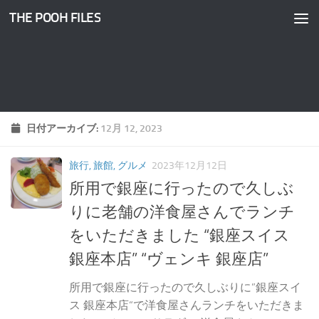
THE POOH FILES
コンテンツへスキップ
日付アーカイブ:
12月 12, 2023
旅行, 旅館, グルメ
2023年12月12日
所用で銀座に行ったので久しぶ
りに老舗の洋食屋さんでランチ
をいただきました “銀座スイス
銀座本店” “ヴェンキ 銀座店”
所用で銀座に行ったので久しぶりに”銀座スイ
ス 銀座本店“で洋食屋さんランチをいただきま