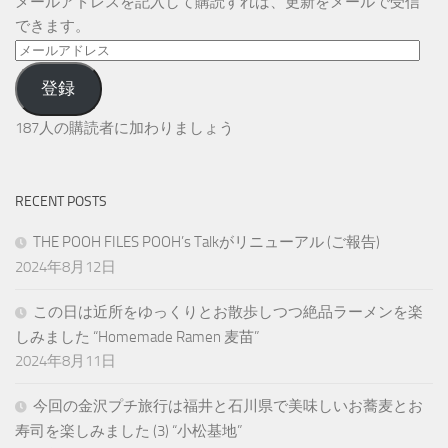
メールアドレスを記入して購読すれば、更新をメールで受信
できます。
メ
ー
登録
ル
ア
187人の購読者に加わりましょう
ド
レ
ス
RECENT POSTS
THE POOH FILES POOH’s Talkがリニューアル (ご報告)
2024年8月12日
この日は近所をゆっくりとお散歩しつつ絶品ラーメンを楽
しみました “Homemade Ramen 麦苗”
2024年8月11日
今回の金沢プチ旅行は福井と石川県で美味しいお蕎麦とお
寿司を楽しみました (3) “小松基地”