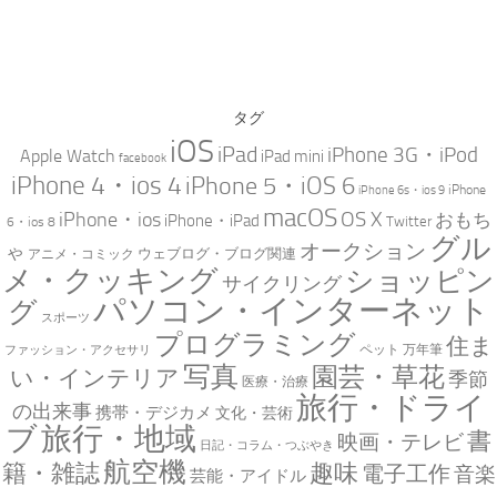
タグ
iOS
iPad
iPhone 3G・iPod
Apple Watch
iPad mini
facebook
iPhone 4・ios 4
iPhone 5・iOS 6
iPhone
iPhone 6s・ios 9
macOS
iPhone・ios
OS X
おもち
iPhone・iPad
Twitter
6・ios 8
グル
オークション
ゃ
ウェブログ・ブログ関連
アニメ・コミック
メ・クッキング
ショッピン
サイクリング
パソコン・インターネット
グ
スポーツ
プログラミング
住ま
万年筆
ペット
ファッション・アクセサリ
写真
園芸・草花
い・インテリア
季節
医療・治療
旅行・ドライ
の出来事
携帯・デジカメ
文化・芸術
ブ
旅行・地域
書
映画・テレビ
日記・コラム・つぶやき
航空機
趣味
籍・雑誌
電子工作
音楽
芸能・アイドル