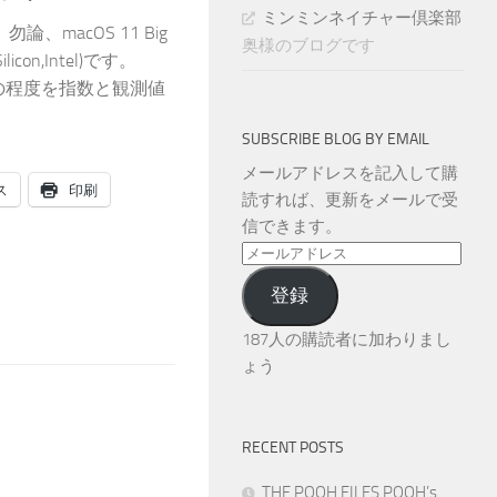
ミンミンネイチャー倶楽部
、macOS 11 Big
奥様のブログです
licon,Intel)です。
気汚染の程度を指数と観測値
SUBSCRIBE BLOG BY EMAIL
メールアドレスを記入して購
ス
印刷
読すれば、更新をメールで受
信できます。
メ
ー
登録
ル
ア
187人の購読者に加わりまし
ド
ょう
レ
ス
RECENT POSTS
THE POOH FILES POOH’s