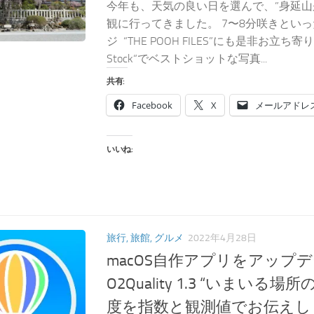
今年も、天気の良い日を選んで、”身延山
観に行ってきました。 7〜8分咲きといっ
ジ “THE POOH FILES”にも是非お立ち寄り
Stock“でベストショットな写真...
共有:
Facebook
X
メールアドレ
いいね:
旅行, 旅館, グルメ
2022年4月28日
macOS自作アプリをアップ
O2Quality 1.3 “いまいる
度を指数と観測値でお伝えし