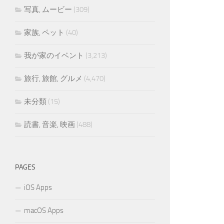
写真, ムービー
(309)
家族, ペット
(40)
我が家のイベント
(3,213)
旅行, 旅館, グルメ
(4,470)
未分類
(15)
読書, 音楽, 映画
(488)
PAGES
iOS Apps
macOS Apps