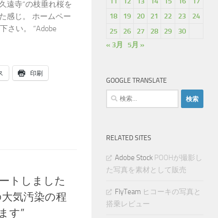
11
12
13
14
15
16
17
久遠寺“の枝垂れ桜を
18
19
20
21
22
23
24
た感じ。 ホームペー
下さい。 “Adobe
25
26
27
28
29
30
« 3月
5月 »
ス
印刷
GOOGLE TRANSLATE
検
索:
RELATED SITES
Adobe Stock
POOHが撮影し
た写真を素材として販売
デートしました
FlyTeam
ヒコーキの写真と
場所の大気汚染の程
搭乗レビュー
ます”