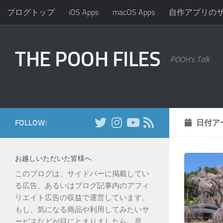
ブログトップ
iOS Apps
macOS Apps
自作アプリの
コンテンツへスキップ
THE POOH FILES
POOH's Talk
FOLLOW:
日付ア
お越しいただいた皆様へ
このブログは、サイドバーに掲載してい
る広告、あるいはブログ記事内のアフィ
リエイト広告の収益で運営しています。
もし、気になる商品や利用してみたいサ
ービスなどが目にとまりましたら、是