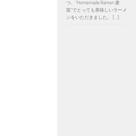
つ、”Homemade Ramen 麦
苗”でとっても美味しいラーメ
ンをいただきました。 […]