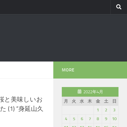
MORE
2022年4月
桜と美味しいお
月
火
水
木
金
土
日
(1) “身延山久
1
2
3
4
5
6
7
8
9
10