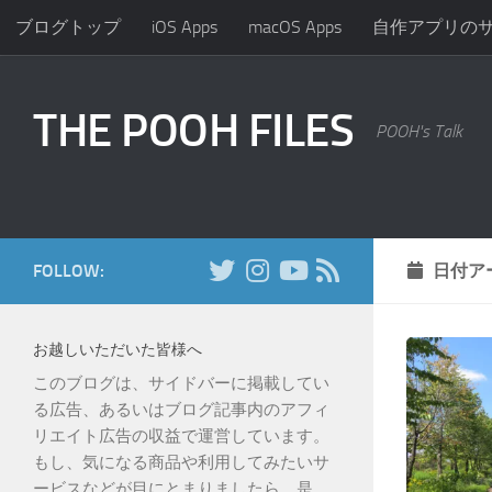
ブログトップ
iOS Apps
macOS Apps
自作アプリの
コンテンツへスキップ
THE POOH FILES
POOH's Talk
FOLLOW:
日付ア
お越しいただいた皆様へ
このブログは、サイドバーに掲載してい
る広告、あるいはブログ記事内のアフィ
リエイト広告の収益で運営しています。
もし、気になる商品や利用してみたいサ
ービスなどが目にとまりましたら、是