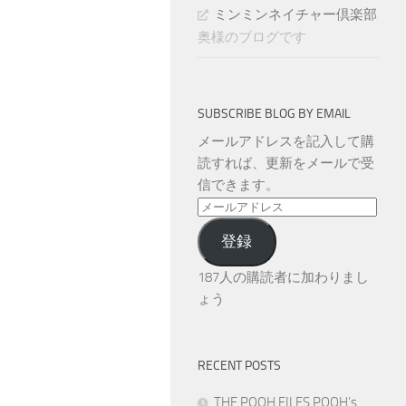
ミンミンネイチャー倶楽部
奥様のブログです
SUBSCRIBE BLOG BY EMAIL
メールアドレスを記入して購
読すれば、更新をメールで受
信できます。
メ
ー
登録
ル
ア
187人の購読者に加わりまし
ド
ょう
レ
ス
RECENT POSTS
THE POOH FILES POOH’s