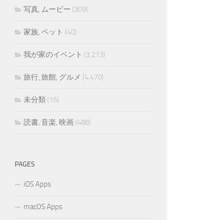
写真, ムービー
(309)
家族, ペット
(40)
我が家のイベント
(3,213)
旅行, 旅館, グルメ
(4,470)
未分類
(15)
読書, 音楽, 映画
(488)
PAGES
iOS Apps
macOS Apps