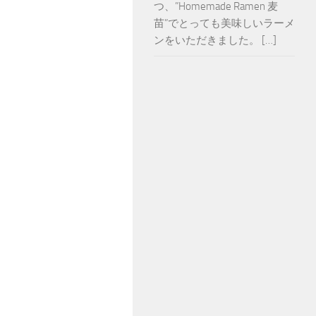
つ、”Homemade Ramen 麦
苗”でとっても美味しいラーメ
ンをいただきました。 […]