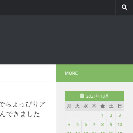
MORE
2021年10月
でちょっぴりア
月
火
水
木
金
土
日
んできました
1
2
3
4
5
6
7
8
9
10