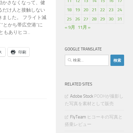
11
12
13
14
15
16
17
動かさなくなって、健
18
19
20
21
22
23
24
るだけ人と接触しない
きました。 フライト減
25
26
27
28
29
30
31
“とかち帯広空港”に
« 9月
11月 »
もありヒコ...
GOOGLE TRANSLATE
ス
印刷
検
索:
RELATED SITES
Adobe Stock
POOHが撮影し
た写真を素材として販売
FlyTeam
ヒコーキの写真と
搭乗レビュー