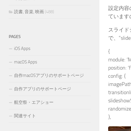
設定内容の
読書, 音楽, 映画
(488)
ています
スライド
PAGES
で、”sli
iOS Apps
{
module: ‘
macOS Apps
position: 
config: {
自作macOSアプリのサポートページ
imagePath
自作アプリのサポートページ
transition
slideshow
航空祭・エアショー
randomize
関連サイト
},