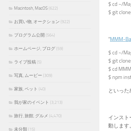
$ cd ~/Ma
Macintosh, MacOS
(622)
$ git clo
お買い物, オークション
(922)
プログラム公開
(564)
“
MMM-Bac
ホームページ, ブログ
(59)
$ cd ~/Ma
$ git clo
ライブ投稿
(5)
$ cd MMM
写真, ムービー
(309)
$ npm inst
家族, ペット
(40)
といった
我が家のイベント
(3,213)
旅行, 旅館, グルメ
(4,470)
インストー
動します
未分類
(15)