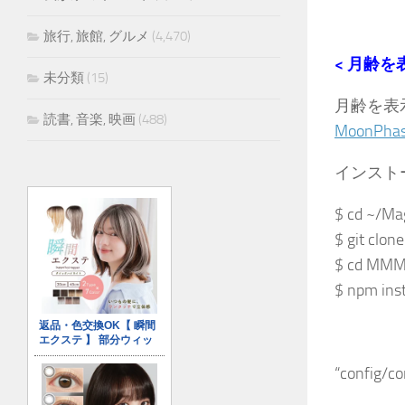
旅行, 旅館, グルメ
(4,470)
< 月齢を
未分類
(15)
月齢を表
読書, 音楽, 映画
(488)
MoonPha
インスト
$ cd ~/Ma
$ git clo
$ cd MM
$ npm inst
“confi