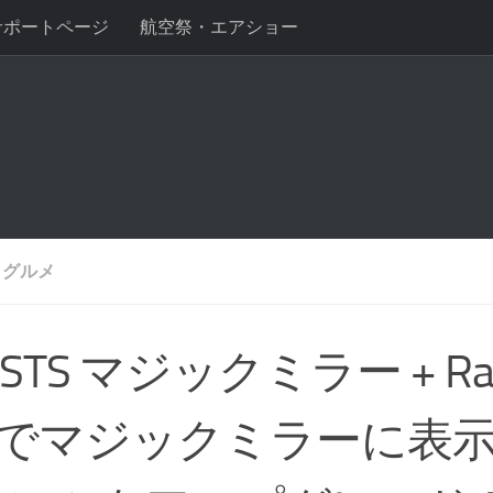
サポートページ
航空祭・エアショー
, グルメ
ISTS マジックミラー + Ras
 4 でマジックミラーに表