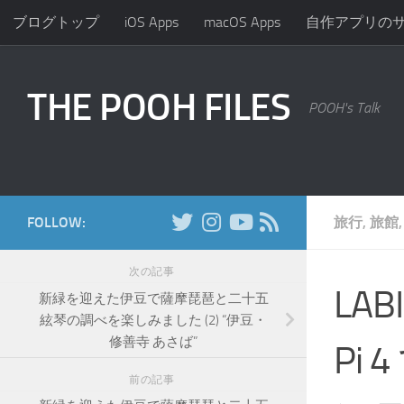
ブログトップ
iOS Apps
macOS Apps
自作アプリの
コンテンツへスキップ
THE POOH FILES
POOH's Talk
FOLLOW:
旅行, 旅館
次の記事
LAB
新緑を迎えた伊豆で薩摩琵琶と二十五
絃琴の調べを楽しみました (2) “伊豆・
修善寺 あさば”
Pi
前の記事