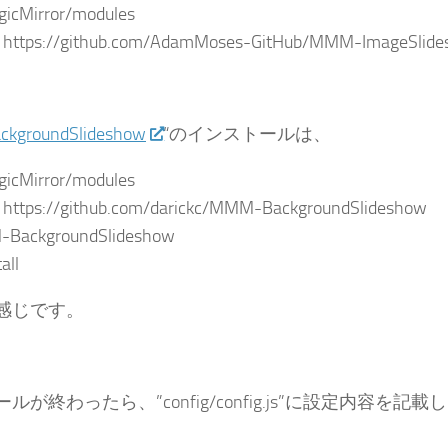
gicMirror/modules
ne https://github.com/AdamMoses-GitHub/MMM-ImageSlid
kgroundSlideshow
“のインストールは、
gicMirror/modules
ne https://github.com/darickc/MMM-BackgroundSlideshow
-BackgroundSlideshow
all
感じです。
ルが終わったら、”config/config.js”に設定内容を
。