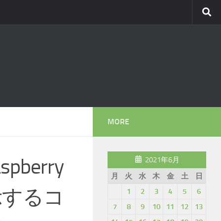
MORE
pberry
2021年6月
月
火
水
木
金
土
日
示するコ
1
2
3
4
5
6
7
8
9
10
11
12
13