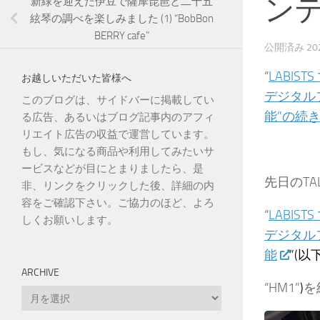
ン
新緑を迎えた伊豆で薩摩琵琶と二十五
絃琴の調べを楽しみました (1) “BobBon
BERRY cafe”
公開済み
2
“
LABI
お越しいただいた皆様へ
デジタルフ
このブログは、サイドバーに掲載してい
能”の続
る広告、あるいはブログ記事内のアフィ
リエイト広告の収益で運営しています。
もし、気になる商品や利用してみたいサ
ービスなどが目にとまりましたら、是
先日のTA
非、リンクをクリックした後、詳細の内
容をご確認下さい。ご協力のほど、よろ
“
LABI
しくお願いします。
デジタルフ
能
”(以
ARCHIVE
“HM1”
)
を
Archive