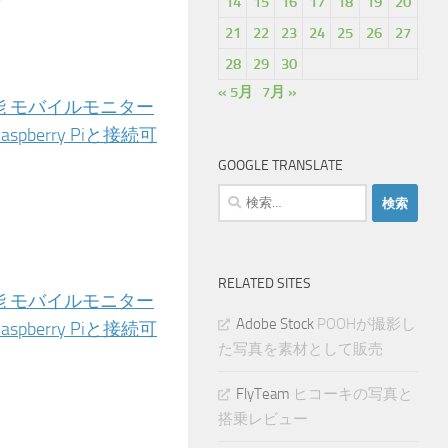
！
14
15
16
17
18
19
20
21
22
23
24
25
26
27
28
29
30
« 5月
7月 »
可能 モバイルモニター
erry Piと接続可
GOOGLE TRANSLATE
検
索:
RELATED SITES
可能 モバイルモニター
Adobe Stock
POOHが撮影し
erry Piと接続可
た写真を素材として販売
FlyTeam
ヒコーキの写真と
搭乗レビュー