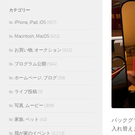
カテゴリー
iPhone, iPad, iOS
(957)
Macintosh, MacOS
(622)
お買い物, オークション
(922)
プログラム公開
(564)
ホームページ, ブログ
(59)
ライブ投稿
(5)
写真, ムービー
(309)
家族, ペット
(40)
バックグ
入れ替え
我が家のイベント
(3,213)