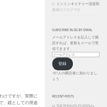
ミンミンネイチャー倶楽部
奥様のブログです
SUBSCRIBE BLOG BY EMAIL
メールアドレスを記入して購
読すれば、更新をメールで受
信できます。
メ
ー
登録
ル
ア
187人の購読者に加わりまし
ド
ょう
レ
ス
わけですが、実際に
RECENT POSTS
で、鏡としての用途
THE POOH FILES POOH’s