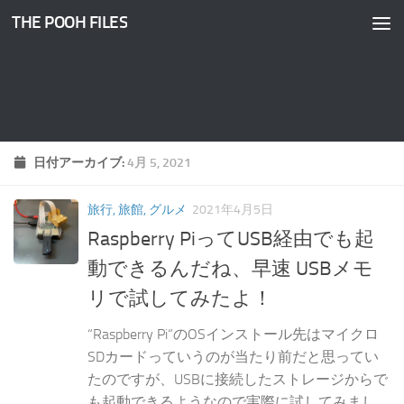
THE POOH FILES
コンテンツへスキップ
日付アーカイブ:
4月 5, 2021
旅行, 旅館, グルメ
2021年4月5日
Raspberry PiってUSB経由でも起
動できるんだね、早速 USBメモ
リで試してみたよ！
“Raspberry Pi“のOSインストール先はマイクロ
SDカードっていうのが当たり前だと思ってい
たのですが、USBに接続したストレージからで
も起動できるようなので実際に試してみまし