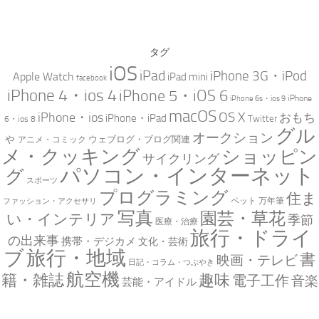
タグ
iOS
iPad
iPhone 3G・iPod
Apple Watch
iPad mini
facebook
iPhone 4・ios 4
iPhone 5・iOS 6
iPhone
iPhone 6s・ios 9
macOS
iPhone・ios
OS X
おもち
iPhone・iPad
Twitter
6・ios 8
グル
オークション
ゃ
ウェブログ・ブログ関連
アニメ・コミック
メ・クッキング
ショッピン
サイクリング
パソコン・インターネット
グ
スポーツ
プログラミング
住ま
万年筆
ペット
ファッション・アクセサリ
写真
園芸・草花
い・インテリア
季節
医療・治療
旅行・ドライ
の出来事
携帯・デジカメ
文化・芸術
ブ
旅行・地域
書
映画・テレビ
日記・コラム・つぶやき
航空機
趣味
籍・雑誌
電子工作
音楽
芸能・アイドル