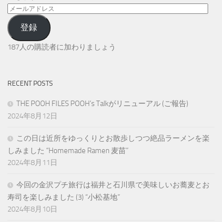
メ
ー
登録
ル
ア
187人の購読者に加わりましょう
ド
レ
ス
RECENT POSTS
THE POOH FILES POOH’s Talkがリニューアル (ご報告)
2024年8月12日
この日は近所をゆっくりとお散歩しつつ絶品ラーメンを楽
しみました “Homemade Ramen 麦苗”
2024年8月11日
今回の金沢プチ旅行は福井と石川県で美味しいお蕎麦とお
寿司を楽しみました (3) “小松基地”
2024年8月10日