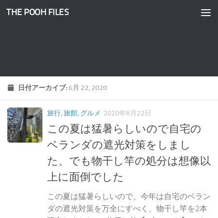
THE POOH FILES
コンテンツへスキップ
日付アーカイブ:
6月 22, 2020
旅行, 旅館, グルメ
2020年6月22日
この夏は猛暑らしいので自宅の
ベランダの遮光対策をしまし
た、でも物干し竿の処分は想像以
上に面倒でした
この夏は猛暑らしいので、今年は自宅のベラン
ダの遮光対策を万全にすべく、物干し竿を2本