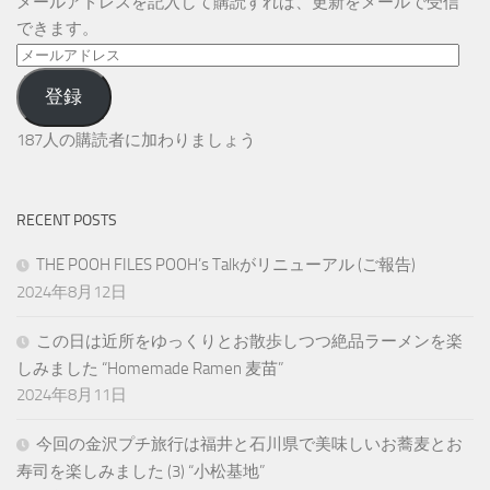
メールアドレスを記入して購読すれば、更新をメールで受信
できます。
メ
ー
登録
ル
ア
187人の購読者に加わりましょう
ド
レ
ス
RECENT POSTS
THE POOH FILES POOH’s Talkがリニューアル (ご報告)
2024年8月12日
この日は近所をゆっくりとお散歩しつつ絶品ラーメンを楽
しみました “Homemade Ramen 麦苗”
2024年8月11日
今回の金沢プチ旅行は福井と石川県で美味しいお蕎麦とお
寿司を楽しみました (3) “小松基地”