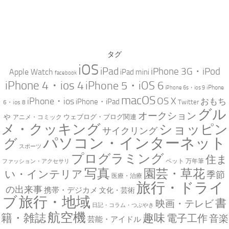
タグ
iOS
iPad
iPhone 3G・iPod
Apple Watch
iPad mini
facebook
iPhone 4・ios 4
iPhone 5・iOS 6
iPhone
iPhone 6s・ios 9
macOS
iPhone・ios
OS X
おもち
iPhone・iPad
Twitter
6・ios 8
グル
オークション
ゃ
ウェブログ・ブログ関連
アニメ・コミック
メ・クッキング
ショッピン
サイクリング
パソコン・インターネット
グ
スポーツ
プログラミング
住ま
万年筆
ペット
ファッション・アクセサリ
写真
園芸・草花
い・インテリア
季節
医療・治療
旅行・ドライ
の出来事
携帯・デジカメ
文化・芸術
ブ
旅行・地域
書
映画・テレビ
日記・コラム・つぶやき
航空機
趣味
籍・雑誌
電子工作
音楽
芸能・アイドル