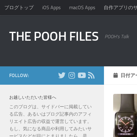
ブログトップ
iOS Apps
macOS Apps
自作アプリの
コンテンツへスキップ
THE POOH FILES
POOH's Talk
FOLLOW:
日付ア
お越しいただいた皆様へ
このブログは、サイドバーに掲載してい
る広告、あるいはブログ記事内のアフィ
リエイト広告の収益で運営しています。
もし、気になる商品や利用してみたいサ
ービスなどが目にとまりましたら、是