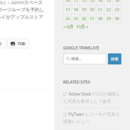
10
11
12
13
14
15
16
larモデル）- 44mmスペース
17
18
19
20
21
22
23
ポーツループを予約し
ies 4“がアップルストア
24
25
26
27
28
29
30
« 8月
10月 »
ス
印刷
GOOGLE TRANSLATE
検
索:
RELATED SITES
Adobe Stock
POOHが撮影し
た写真を素材として販売
FlyTeam
ヒコーキの写真と
搭乗レビュー