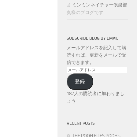
ミンミンネイチャー倶楽部
奥様のブログです
SUBSCRIBE BLOG BY EMAIL
メールアドレスを記入して購
読すれば、更新をメールで受
信できます。
メ
ー
登録
ル
ア
187人の購読者に加わりまし
ド
ょう
レ
ス
RECENT POSTS
THE POOH FILES POOH’s