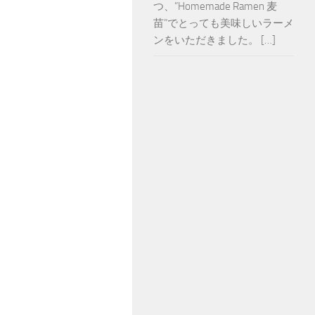
つ、”Homemade Ramen 麦
苗”でとっても美味しいラーメ
ンをいただきました。 […]