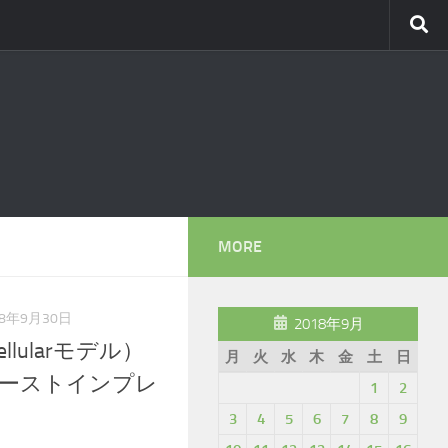
MORE
18年9月30日
2018年9月
 Cellularモデル）
月
火
水
木
金
土
日
ーストインプレ
1
2
3
4
5
6
7
8
9