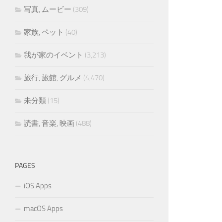
写真, ムービー
(309)
家族, ペット
(40)
我が家のイベント
(3,213)
旅行, 旅館, グルメ
(4,470)
未分類
(15)
読書, 音楽, 映画
(488)
PAGES
iOS Apps
macOS Apps