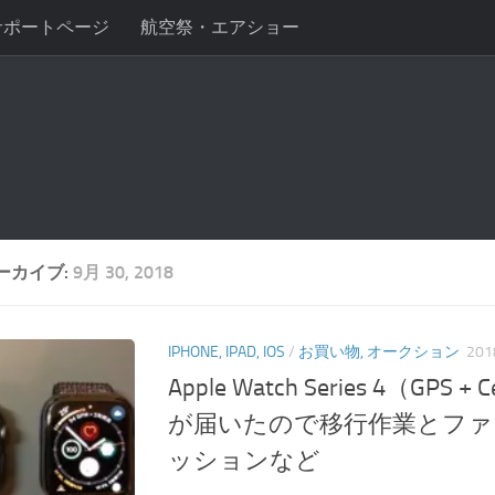
サポートページ
航空祭・エアショー
ーカイブ:
9月 30, 2018
IPHONE, IPAD, IOS
/
お買い物, オークション
20
Apple Watch Series 4（GPS +
が届いたので移行作業とファ
ッションなど