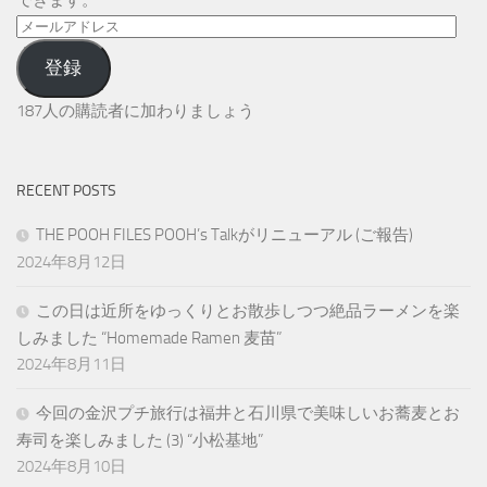
できます。
メ
ー
登録
ル
ア
187人の購読者に加わりましょう
ド
レ
ス
RECENT POSTS
THE POOH FILES POOH’s Talkがリニューアル (ご報告)
2024年8月12日
この日は近所をゆっくりとお散歩しつつ絶品ラーメンを楽
しみました “Homemade Ramen 麦苗”
2024年8月11日
今回の金沢プチ旅行は福井と石川県で美味しいお蕎麦とお
寿司を楽しみました (3) “小松基地”
2024年8月10日