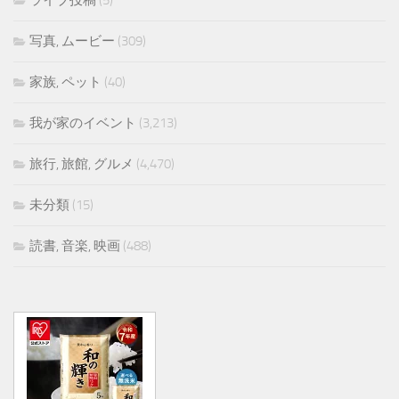
ライブ投稿
(5)
写真, ムービー
(309)
家族, ペット
(40)
我が家のイベント
(3,213)
旅行, 旅館, グルメ
(4,470)
未分類
(15)
読書, 音楽, 映画
(488)