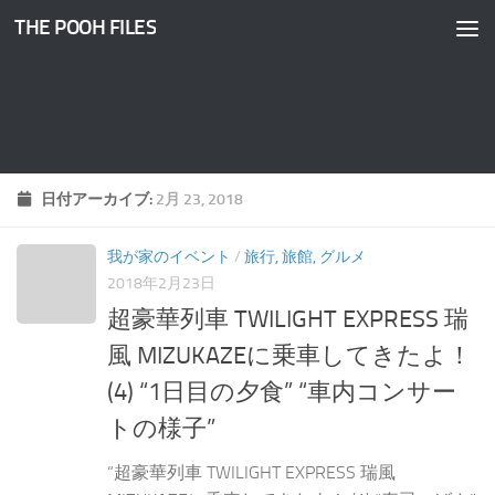
THE POOH FILES
コンテンツへスキップ
日付アーカイブ:
2月 23, 2018
我が家のイベント
/
旅行, 旅館, グルメ
2018年2月23日
超豪華列車 TWILIGHT EXPRESS 瑞
風 MIZUKAZEに乗車してきたよ！
(4) “1日目の夕食” “車内コンサー
トの様子”
“超豪華列車 TWILIGHT EXPRESS 瑞風