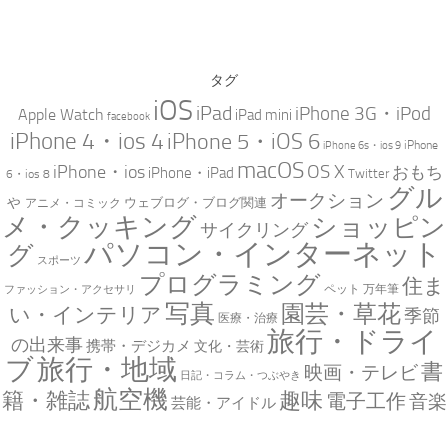
タグ
iOS
iPad
iPhone 3G・iPod
Apple Watch
iPad mini
facebook
iPhone 4・ios 4
iPhone 5・iOS 6
iPhone
iPhone 6s・ios 9
macOS
iPhone・ios
OS X
おもち
iPhone・iPad
Twitter
6・ios 8
グル
オークション
ゃ
ウェブログ・ブログ関連
アニメ・コミック
メ・クッキング
ショッピン
サイクリング
パソコン・インターネット
グ
スポーツ
プログラミング
住ま
万年筆
ペット
ファッション・アクセサリ
写真
園芸・草花
い・インテリア
季節
医療・治療
旅行・ドライ
の出来事
携帯・デジカメ
文化・芸術
ブ
旅行・地域
書
映画・テレビ
日記・コラム・つぶやき
航空機
趣味
籍・雑誌
電子工作
音楽
芸能・アイドル