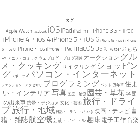
タグ
iOS
iPad
iPhone 3G・iPod
Apple Watch
iPad mini
facebook
iPhone 4・ios 4
iPhone 5・iOS 6
iPhone
iPhone 6s・ios 9
macOS
iPhone・ios
OS X
おもち
iPhone・iPad
Twitter
6・ios 8
グル
オークション
ゃ
ウェブログ・ブログ関連
アニメ・コミック
メ・クッキング
ショッピン
サイクリング
パソコン・インターネット
グ
スポーツ
プログラミング
住ま
万年筆
ペット
ファッション・アクセサリ
写真
園芸・草花
い・インテリア
季節
医療・治療
旅行・ドライ
の出来事
携帯・デジカメ
文化・芸術
ブ
旅行・地域
書
映画・テレビ
日記・コラム・つぶやき
航空機
趣味
籍・雑誌
電子工作
音楽
芸能・アイドル