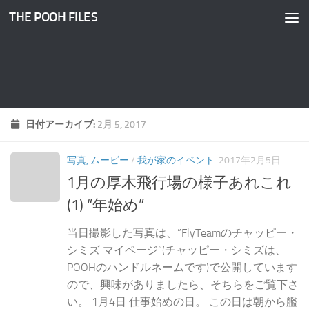
THE POOH FILES
コンテンツへスキップ
日付アーカイブ:
2月 5, 2017
写真, ムービー
/
我が家のイベント
2017年2月5日
1月の厚木飛行場の様子あれこれ
(1) “年始め”
当日撮影した写真は、”FlyTeamのチャッピー・
シミズ マイページ”(チャッピー・シミズは、
POOHのハンドルネームです)で公開しています
ので、興味がありましたら、そちらをご覧下さ
い。 1月4日 仕事始めの日。 この日は朝から艦