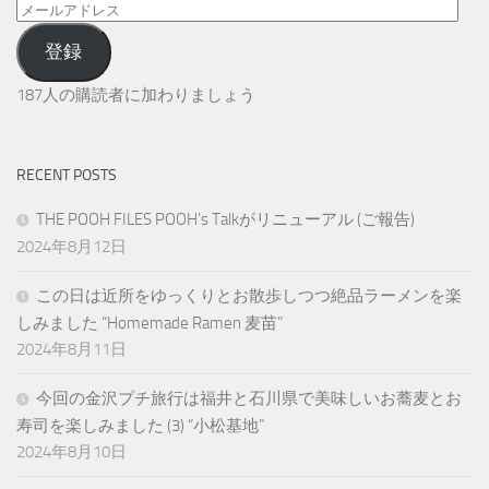
メ
ー
登録
ル
ア
187人の購読者に加わりましょう
ド
レ
ス
RECENT POSTS
THE POOH FILES POOH’s Talkがリニューアル (ご報告)
2024年8月12日
この日は近所をゆっくりとお散歩しつつ絶品ラーメンを楽
しみました “Homemade Ramen 麦苗”
2024年8月11日
今回の金沢プチ旅行は福井と石川県で美味しいお蕎麦とお
寿司を楽しみました (3) “小松基地”
2024年8月10日