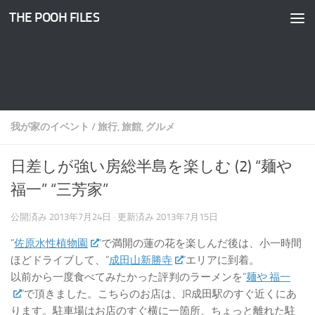
THE POOH FILES
コンテンツへスキップ
我が家のイベント
/
旅行, 旅館, グルメ
日差しが強い房総半島を楽しむ (2) “麺や
福一” “三芳家”
公開済み
2013年7月24日
· 更新済み
2013年7月15日
”
佐原水性植物園
”で満開の蓮の花を楽しんだ後は、小一時間
ほどドライブして、”
成田山新勝寺
”エリアに到着。
以前から一度食べてみたかった評判のラーメンを”
麺や 福一
”で頂きました。こちらのお店は、JR成田駅のすぐ近くにあ
ります。駐車場はお店のすぐ横に一箇所、ちょっと離れた駐