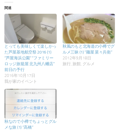
み
関連
中…
とっても美味しくて楽しかっ
秋風のもと北海道の小樽でグ
た芦屋基地航空祭 2016 (1)
ルメ三昧 (1) “麺屋 菜々兵衛”
“芦屋海浜公園” “ファミリー
2012年9月18日
ロッジ旅籠屋 北九州八幡店”
旅行, 旅館, グルメ
前日の予行
2016年10月17日
我が家のイベント
秋なので小樽でちょっとグル
メな旅 (1) “高橋”