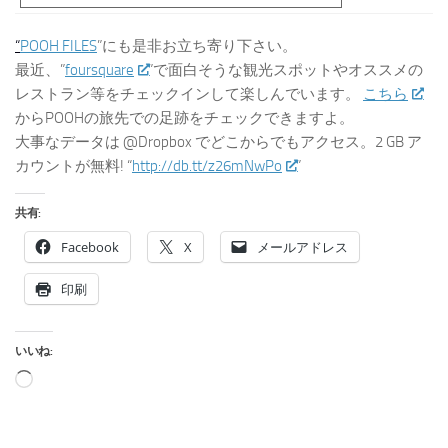
“
POOH FILES
”にも是非お立ち寄り下さい。
最近、”
foursquare
”で面白そうな観光スポットやオススメの
レストラン等をチェックインして楽しんでいます。
こちら
からPOOHの旅先での足跡をチェックできますよ。
大事なデータは @Dropbox でどこからでもアクセス。2 GB ア
カウントが無料! “
http://db.tt/z26mNwPo
”
共有:
Facebook
X
メールアドレス
印刷
いいね:
読
み
込