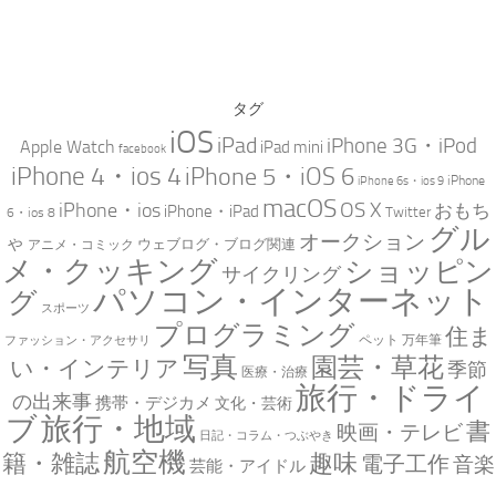
タグ
iOS
iPad
iPhone 3G・iPod
Apple Watch
iPad mini
facebook
iPhone 4・ios 4
iPhone 5・iOS 6
iPhone
iPhone 6s・ios 9
macOS
iPhone・ios
OS X
おもち
iPhone・iPad
Twitter
6・ios 8
グル
オークション
ゃ
ウェブログ・ブログ関連
アニメ・コミック
メ・クッキング
ショッピン
サイクリング
パソコン・インターネット
グ
スポーツ
プログラミング
住ま
万年筆
ペット
ファッション・アクセサリ
写真
園芸・草花
い・インテリア
季節
医療・治療
旅行・ドライ
の出来事
携帯・デジカメ
文化・芸術
ブ
旅行・地域
書
映画・テレビ
日記・コラム・つぶやき
航空機
趣味
籍・雑誌
電子工作
音楽
芸能・アイドル