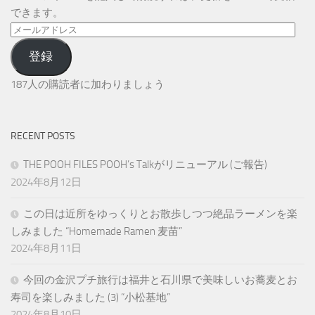
できます。
メ
ー
登録
ル
ア
187人の購読者に加わりましょう
ド
レ
ス
RECENT POSTS
THE POOH FILES POOH’s Talkがリニューアル (ご報告)
2024年8月12日
この日は近所をゆっくりとお散歩しつつ絶品ラーメンを楽
しみました “Homemade Ramen 麦苗”
2024年8月11日
今回の金沢プチ旅行は福井と石川県で美味しいお蕎麦とお
寿司を楽しみました (3) “小松基地”
2024年8月10日