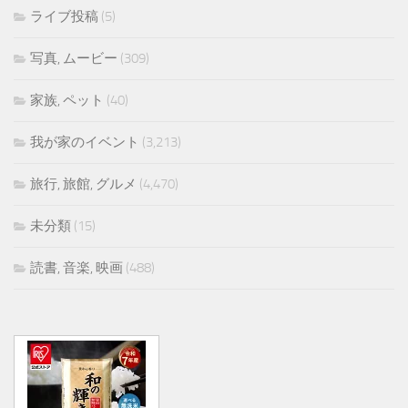
ライブ投稿
(5)
写真, ムービー
(309)
家族, ペット
(40)
我が家のイベント
(3,213)
旅行, 旅館, グルメ
(4,470)
未分類
(15)
読書, 音楽, 映画
(488)