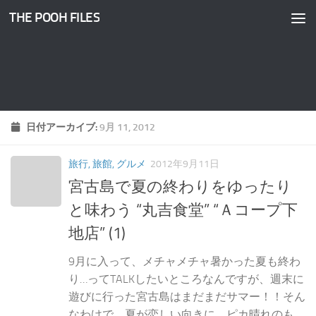
THE POOH FILES
コンテンツへスキップ
日付アーカイブ:
9月 11, 2012
旅行, 旅館, グルメ
2012年9月11日
宮古島で夏の終わりをゆったり
と味わう “丸吉食堂” “Ａコープ下
地店” (1)
9月に入って、メチャメチャ暑かった夏も終わ
り…ってTALKしたいところなんですが、週末に
遊びに行った宮古島はまだまだサマー！！そん
なわけで、夏が恋しい向きに、ピカ晴れのも