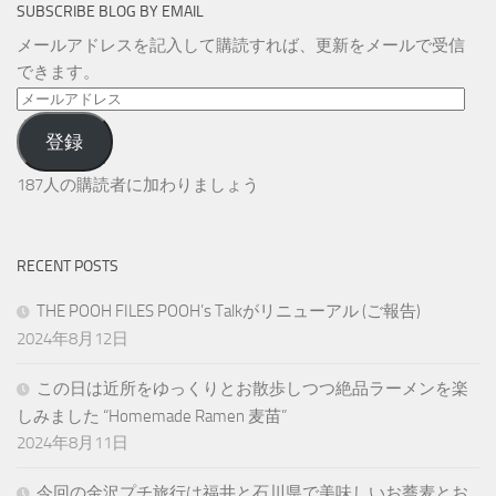
SUBSCRIBE BLOG BY EMAIL
メールアドレスを記入して購読すれば、更新をメールで受信
できます。
メ
ー
登録
ル
ア
187人の購読者に加わりましょう
ド
レ
ス
RECENT POSTS
THE POOH FILES POOH’s Talkがリニューアル (ご報告)
2024年8月12日
この日は近所をゆっくりとお散歩しつつ絶品ラーメンを楽
しみました “Homemade Ramen 麦苗”
2024年8月11日
今回の金沢プチ旅行は福井と石川県で美味しいお蕎麦とお