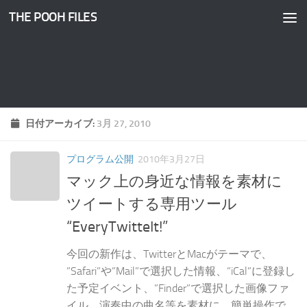
THE POOH FILES
コンテンツへスキップ
日付アーカイブ:
3月 27, 2010
プログラム公開
2010年3月27日
マック上の身近な情報を素材に
ツイートする専用ツール
“EveryTwitteIt!”
今回の新作は、TwitterとMacがテーマで、
”Safari”や”Mail”で選択した情報、”iCal”に登録し
た予定イベント、”Finder”で選択した画像ファ
イル、演奏中の曲名等を素材に、簡単操作で