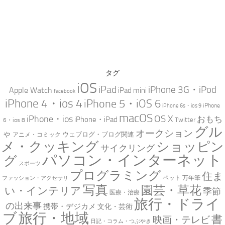
タグ
iOS
iPad
iPhone 3G・iPod
Apple Watch
iPad mini
facebook
iPhone 4・ios 4
iPhone 5・iOS 6
iPhone
iPhone 6s・ios 9
macOS
iPhone・ios
OS X
おもち
iPhone・iPad
Twitter
6・ios 8
グル
オークション
ゃ
ウェブログ・ブログ関連
アニメ・コミック
メ・クッキング
ショッピン
サイクリング
パソコン・インターネット
グ
スポーツ
プログラミング
住ま
万年筆
ペット
ファッション・アクセサリ
写真
園芸・草花
い・インテリア
季節
医療・治療
旅行・ドライ
の出来事
携帯・デジカメ
文化・芸術
ブ
旅行・地域
書
映画・テレビ
日記・コラム・つぶやき