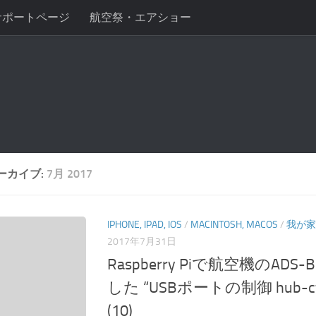
サポートページ
航空祭・エアショー
ーカイブ:
7月 2017
IPHONE, IPAD, IOS
/
MACINTOSH, MACOS
/
我が家
2017年7月31日
Raspberry Piで航空機のA
した “USBポートの制御 hub-c
(10)