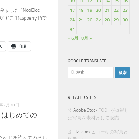
10
11
12
13
14
15
16
みました “NooElec
17
18
19
20
21
22
23
 (1)” “Raspberry Piで
24
25
26
27
28
29
30
31
« 6月
8月 »
ス
印刷
GOOGLE TRANSLATE
検
索:
RELATED SITES
7年7月30日
Adobe Stock
POOHが撮影し
座 はじめての
た写真を素材として販売
FlyTeam
ヒコーキの写真と
Swift“を読んでみまし