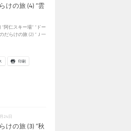
の旅 (4) “雲
 “阿仁スキー場” “ドー
だらけの旅 (2) “Ｊ一
ス
印刷
7月24日
の旅 (3) “秋