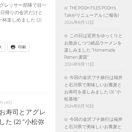
アグレッサー部隊で目一
THE POOH FILES POOH’s
” “日帰りの金沢だけと
Talkがリニューアル (ご報告)
楽しめました (2)
2024年8月12日
この日は近所をゆっくりと
お散歩しつつ絶品ラーメンを
ス
印刷
楽しみました “Homemade
Ramen 麦苗”
2024年8月11日
今回の金沢プチ旅行は福井
と石川県で美味しいお蕎麦と
お寿司を楽しみました (3) “小
松基地”
7月28日
2024年8月10日
お寿司とアグレ
今回の金沢プチ旅行は福井
 (2) “小松弥
と石川県で美味しいお蕎麦と