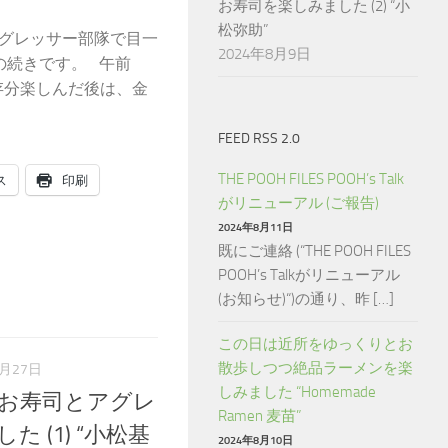
お寿司を楽しみました (2) “小
松弥助”
アグレッサー部隊で目一
2024年8月9日
部“の続きです。 午前
存分楽しんだ後は、金
FEED RSS 2.0
THE POOH FILES POOH’s Talk
ス
印刷
がリニューアル (ご報告)
2024年8月11日
既にご連絡 (“THE POOH FILES
POOH’s Talkがリニューアル
(お知らせ)“)の通り、昨 […]
この日は近所をゆっくりとお
散歩しつつ絶品ラーメンを楽
7月27日
しみました “Homemade
お寿司とアグレ
Ramen 麦苗”
 (1) “小松基
2024年8月10日