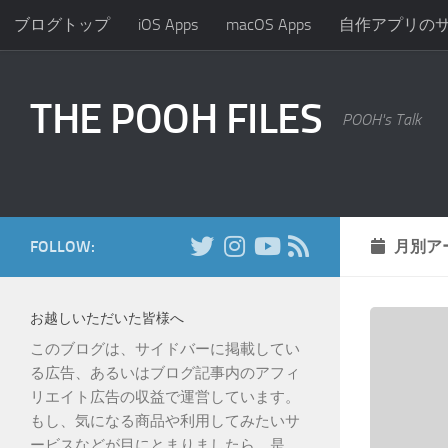
ブログトップ
iOS Apps
macOS Apps
自作アプリの
コンテンツへスキップ
THE POOH FILES
POOH's Talk
FOLLOW:
月別ア
お越しいただいた皆様へ
このブログは、サイドバーに掲載してい
る広告、あるいはブログ記事内のアフィ
リエイト広告の収益で運営しています。
もし、気になる商品や利用してみたいサ
ービスなどが目にとまりましたら、是