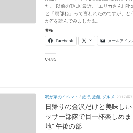
た。 以前のTALK”最近、”エリカさん! iP
と「廃部ね」って言われたのですが、ど
か?”を読んでみました&...
共有:
Facebook
X
メールアドレ
いいね:
我が家のイベント
/
旅行, 旅館, グルメ
2017年
日帰りの金沢だけと美味しい
ッサー部隊で目一杯楽しめました
地” 午後の部