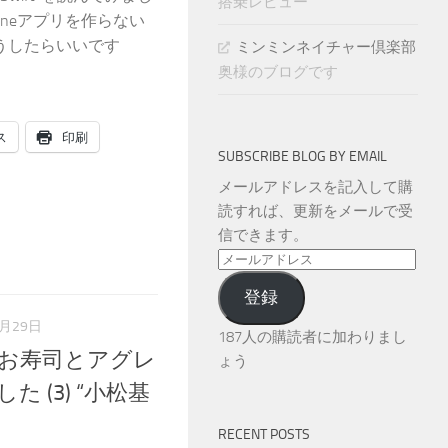
搭乗レビュー
honeアプリを作らない
うしたらいいです
ミンミンネイチャー倶楽部
奥様のブログです
ス
印刷
SUBSCRIBE BLOG BY EMAIL
メールアドレスを記入して購
読すれば、更新をメールで受
信できます。
メ
ー
登録
ル
7月29日
ア
187人の購読者に加わりまし
ド
お寿司とアグレ
ょう
レ
 (3) “小松基
ス
RECENT POSTS