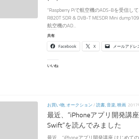
“Raspberry Piで航空機のADS-Bを受信して
R820T SDR & DVB-T MESDR Mini dump1090”
航空機のAD...
共有:
Facebook
X
メールアドレ
いいね:
お買い物, オークション
/
読書, 音楽, 映画
201
最近、”iPhoneアプリ開発講
Swift”を読んでみました
最近、”iPhoneアプリ開発講座 はじめての