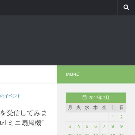
MORE
のイベント
2017年7月
月
火
水
木
金
土
日
DS-Bを受信してみま
1
2
trl ミニ扇風機”
3
4
5
6
7
8
9