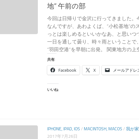
地” 午前の部
今回は日帰りで金沢に行ってきました。
なんですが、あわよくば、“小松基地”の
っとは楽しめるといいかなあ、と思いつ
一日を通して曇り、時々雨ということで
“羽田空港”を早朝に出発。 関東地方の上空
共有:
Facebook
X
メールアドレ
いいね:
IPHONE, IPAD, IOS
/
MACINTOSH, MACOS
/
我が家
2017年7月26日