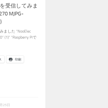
DS-Bを受信してみま
70 MJPG-
)
みました “NooElec
 (1)” “Raspberry Piで
ス
印刷
7月25日